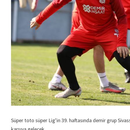
Süper toto süper Lig’in 39. haftasında demir grup Siva
karşıya gelecek.