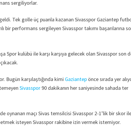
mans sergiliyorlar.
 geldi. Tek golle üç puanla kazanan Sivasspor Gaziantep futb
lı bir performans sergileyen Sivasspor takımı başarılarına s
 Spor kulübü ile karşı karşıya gelecek olan Sivasspor son d
 çıkacak.
or. Bugün karşılaştığında kimi
Gaziantep
önce sırada yer alıy
istemeyen
Sivasspor
90 dakikanın her saniyesinde sahada ter
nde oynanan maçı Sivas temsilcisi Sivasspor 2-1’lik bir skor il
etmek isteyen Sivasspor rakibine izin vermek istemiyor.