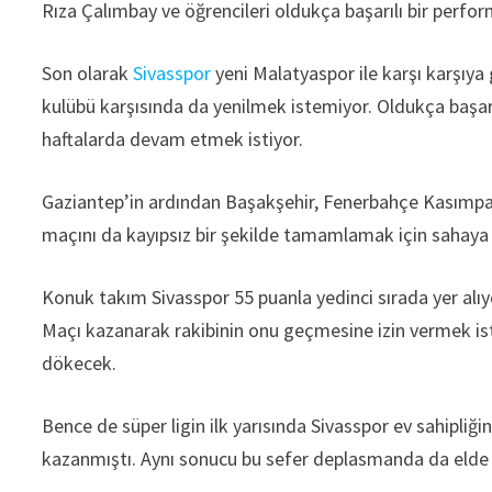
Rıza Çalımbay ve öğrencileri oldukça başarılı bir perfor
Son olarak
Sivasspor
yeni Malatyaspor ile karşı karşıya
kulübü karşısında da yenilmek istemiyor. Oldukça başarı
haftalarda devam etmek istiyor.
Gaziantep’in ardından Başakşehir, Fenerbahçe Kasımpaşa
maçını da kayıpsız bir şekilde tamamlamak için sahaya
Konuk takım Sivasspor 55 puanla yedinci sırada yer alıy
Maçı kazanarak rakibinin onu geçmesine izin vermek 
dökecek.
Bence de süper ligin ilk yarısında Sivasspor ev sahipliği
kazanmıştı. Aynı sonucu bu sefer deplasmanda da elde 