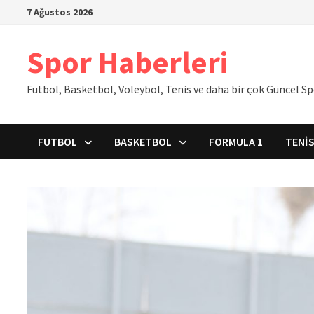
İçeriğe
7 Ağustos 2026
geç
Spor Haberleri
Futbol, Basketbol, Voleybol, Tenis ve daha bir çok Güncel S
FUTBOL
BASKETBOL
FORMULA 1
TENI