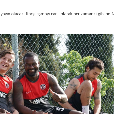
ayın olacak. Karşılaşmayı canlı olarak her zamanki gibi beI