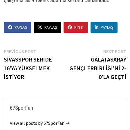
çalıştırılarak 4 teknik adamla sezonu tamamladı.
PAYLAŞ
PAYLAŞ
PIN IT
PAYLAŞ
Yazı
Previous
N
PREVIOUS POST
NEXT POST
post:
p
SİVASSPOR SERİDE
GALATASARAY
gezinmesi
16’YA YÜKSELMEK
GENÇLERBİRLİĞİ’Nİ 2-
İSTİYOR
0’LA GEÇTİ
67SporFan
View all posts by 67SporFan →