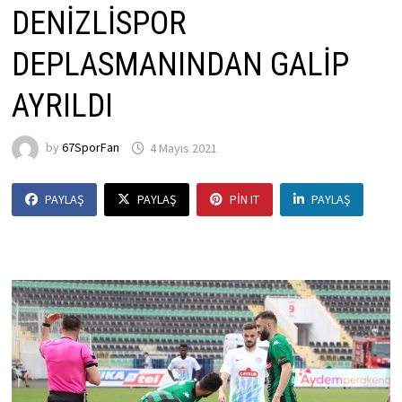
DENİZLİSPOR
DEPLASMANINDAN GALİP
AYRILDI
by
67SporFan
4 Mayıs 2021
PAYLAŞ
PAYLAŞ
PIN IT
PAYLAŞ