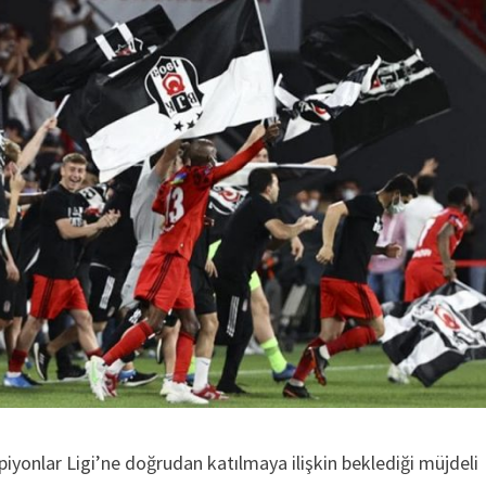
yonlar Ligi’ne doğrudan katılmaya ilişkin beklediği müjdeli