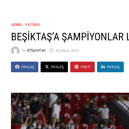
GENEL
/
FUTBOL
BEŞİKTAŞ’A ŞAMPİYONLAR L
by
67SporFan
25 Mayıs 2021
PAYLAŞ
PAYLAŞ
PIN IT
PAYLAŞ