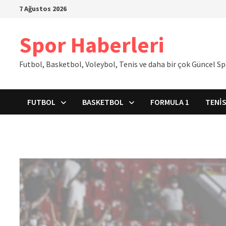
İçeriğe
7 Ağustos 2026
geç
Spor Haberleri
Futbol, Basketbol, Voleybol, Tenis ve daha bir çok Güncel S
FUTBOL
BASKETBOL
FORMULA 1
TENI