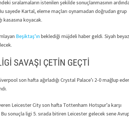
gi’ndeki sıralamaların istenilen şekilde sonuçlanmasının ardınd
. Bu sayede Kartal, eleme maçları oynamadan doğrudan grup
ğı kasasına koyacak.
amlayan
Beşiktaş’ın
beklediği müjdeli haber geldi. Siyah beyazl
decek.
İGİ SAVAŞI ÇETİN GEÇTİ
verpool son hafta ağırladığı Crystal Palace’ı 2-0 mağlup ede
ndı.
eren Leicester City son hafta Tottenham Hotspur’a karşı
u sonuçla ligi 5. sırada bitiren Leicester gelecek sene Avru