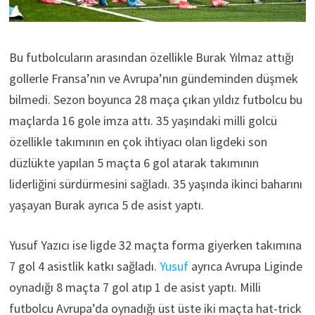
Bu futbolcuların arasından özellikle Burak Yılmaz attığı
gollerle Fransa’nın ve Avrupa’nın gündeminden düşmek
bilmedi. Sezon boyunca 28 maça çıkan yıldız futbolcu bu
maçlarda 16 gole imza attı. 35 yaşındaki milli golcü
özellikle takımının en çok ihtiyacı olan ligdeki son
düzlükte yapılan 5 maçta 6 gol atarak takımının
liderliğini sürdürmesini sağladı. 35 yaşında ikinci baharını
yaşayan Burak ayrıca 5 de asist yaptı.
Yusuf Yazıcı ise ligde 32 maçta forma giyerken takımına
7 gol 4 asistlik katkı sağladı.
Yusuf
ayrıca Avrupa Liginde
oynadığı 8 maçta 7 gol atıp 1 de asist yaptı. Milli
futbolcu Avrupa’da oynadığı üst üste iki maçta hat-trick