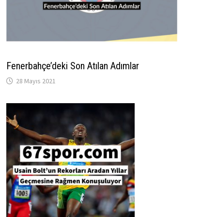
Fenerbahçe’deki Son Atılan Adımlar
28 Mayıs 2021