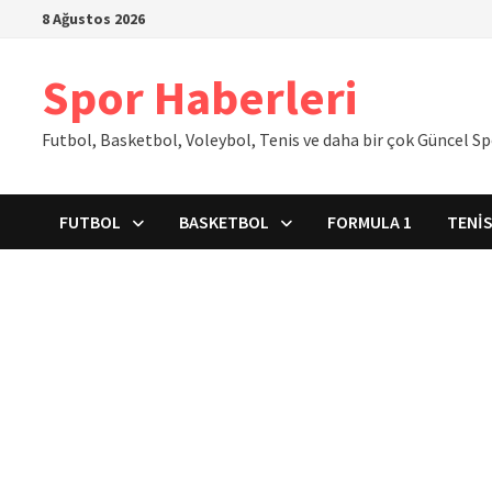
İçeriğe
8 Ağustos 2026
geç
Spor Haberleri
Futbol, Basketbol, Voleybol, Tenis ve daha bir çok Güncel S
FUTBOL
BASKETBOL
FORMULA 1
TENI