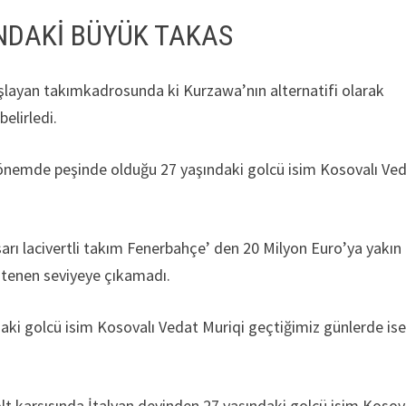
NDAKİ BÜYÜK TAKAS
başlayan takımkadrosunda ki Kurzawa’nın alternatifi olarak
belirledi.
ir dönemde peşinde olduğu 27 yaşındaki golcü isim Kosovalı Ve
 sarı lacivertli takım Fenerbahçe’ den 20 Milyon Euro’ya yakın 
istenen seviyeye çıkamadı.
daki golcü isim Kosovalı Vedat Muriqi geçtiğimiz günlerde is
lt karşısında İtalyan devinden 27 yaşındaki golcü isim Kosov