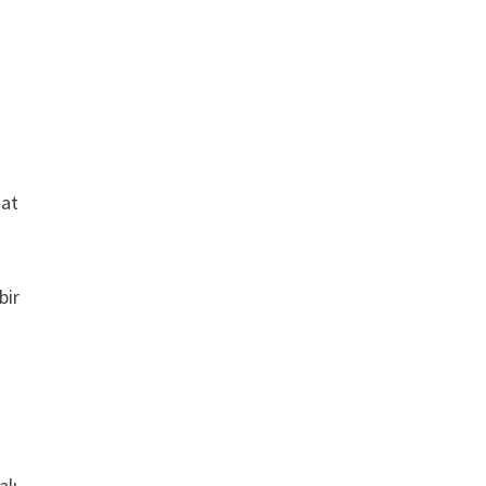
dat
bir
e
alı