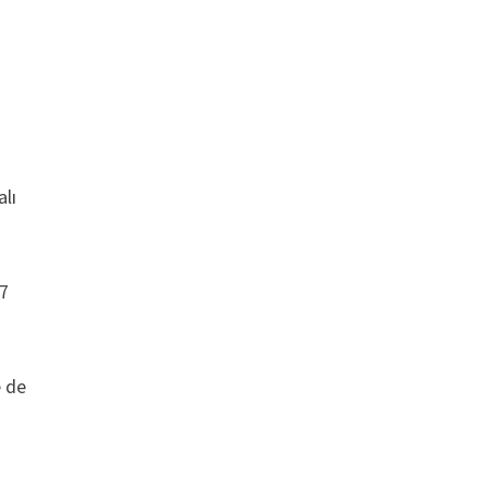
alı
17
e de