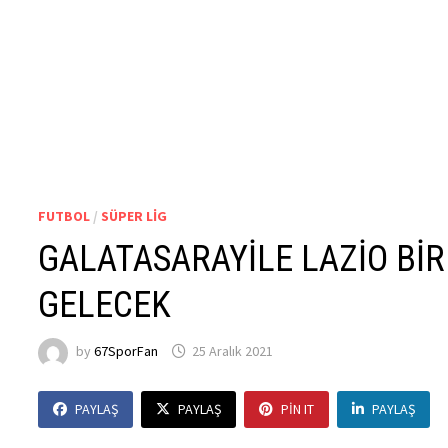
FUTBOL
/
SÜPER LIG
GALATASARAYİLE LAZİO BİR
GELECEK
by
67SporFan
25 Aralık 2021
PAYLAŞ
PAYLAŞ
PIN IT
PAYLAŞ