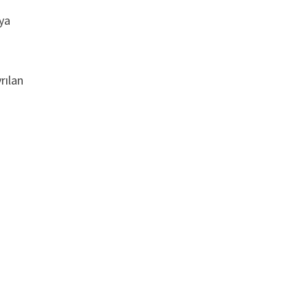
ıya
rılan