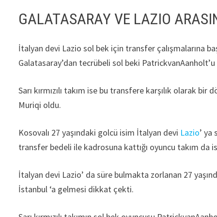
GALATASARAY VE LAZIO ARASI
İtalyan devi Lazio sol bek için transfer çalışmalarına 
Galatasaray’dan tecrübeli sol beki PatrickvanAanholt’u 
Sarı kırmızılı takım ise bu transfere karşılık olarak b
Muriqi oldu.
Kosovalı 27 yaşındaki golcü isim İtalyan devi
Lazio
’ ya
transfer bedeli ile kadrosuna kattığı oyuncu takım da 
İtalyan devi Lazio’ da süre bulmakta zorlanan 27 yaşın
İstanbul ‘a gelmesi dikkat çekti.
Sarı kırmızılı takımın sol bek oyuncusu PatrickvanAanho