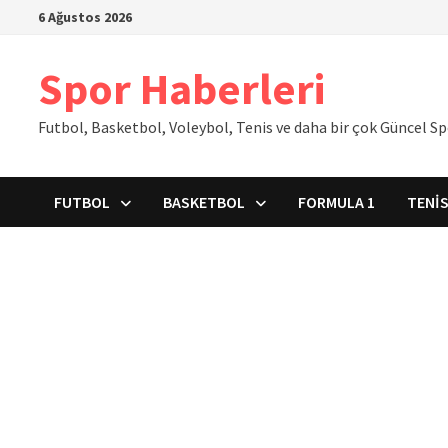
İçeriğe
6 Ağustos 2026
geç
Spor Haberleri
Futbol, Basketbol, Voleybol, Tenis ve daha bir çok Güncel S
FUTBOL
BASKETBOL
FORMULA 1
TENI