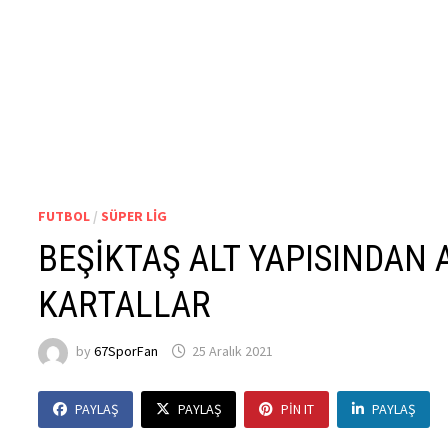
FUTBOL
/
SÜPER LIG
BEŞİKTAŞ ALT YAPISINDAN 
KARTALLAR
by
67SporFan
25 Aralık 2021
PAYLAŞ
PAYLAŞ
PIN IT
PAYLAŞ