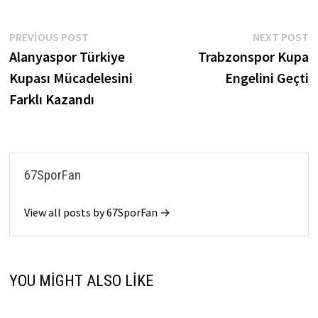
Yazı
Previous
N
PREVIOUS POST
NEXT POST
post:
p
Alanyaspor Türkiye
Trabzonspor Kupa
gezinmesi
Kupası Mücadelesini
Engelini Geçti
Farklı Kazandı
67SporFan
View all posts by 67SporFan →
YOU MIGHT ALSO LIKE