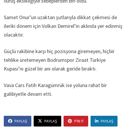
vuruş eksikliğiyle sebeplerden biri oldu.
Samet Onur’un uzaktan şutlarıyla dikkat çekmesi de
ileriki dönem için Volkan Demirel’in aklında yer edinmiş
olacaktır.
Güçlü rakibine karşı hiç pozisyona giremeyen, hiçbir
tehlike üretemeyen Bodrumspor Ziraat Türkiye
Kupası’nı güzel bir anı olarak geride bıraktı.
Vava Cars Fatih Karagümrük ise yoluna rahat bir
galibiyetle devam etti.
PAYLAŞ
PAYLAŞ
PIN IT
PAYLAŞ