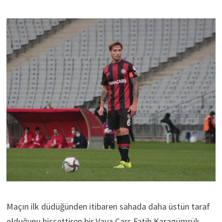
Maçın ilk düdüğünden itibaren sahada daha üstün taraf
olduğunu hissettiren bir Vava Cars Fatih Karagümrük