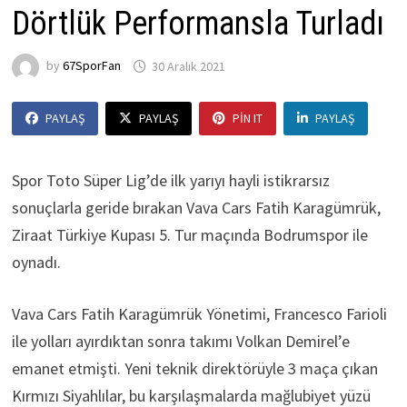
Dörtlük Performansla Turladı
by
67SporFan
30 Aralık 2021
PAYLAŞ
PAYLAŞ
PIN IT
PAYLAŞ
Spor Toto Süper Lig’de ilk yarıyı hayli istikrarsız
sonuçlarla geride bırakan Vava Cars Fatih Karagümrük,
Ziraat Türkiye Kupası 5. Tur maçında Bodrumspor ile
oynadı.
Vava Cars Fatih Karagümrük Yönetimi, Francesco Farioli
ile yolları ayırdıktan sonra takımı Volkan Demirel’e
emanet etmişti. Yeni teknik direktörüyle 3 maça çıkan
Kırmızı Siyahlılar, bu karşılaşmalarda mağlubiyet yüzü