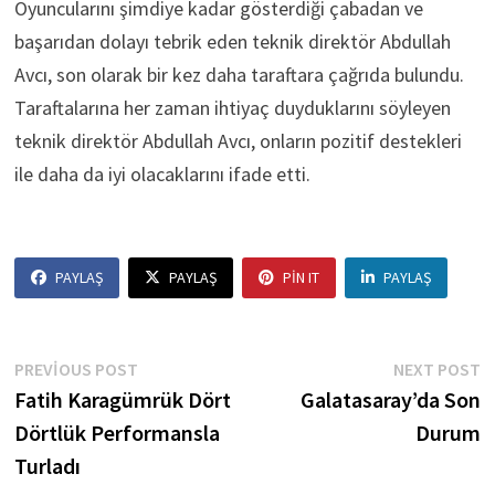
Oyuncularını şimdiye kadar gösterdiği çabadan ve
başarıdan dolayı tebrik eden teknik direktör Abdullah
Avcı, son olarak bir kez daha taraftara çağrıda bulundu.
Taraftalarına her zaman ihtiyaç duyduklarını söyleyen
teknik direktör Abdullah Avcı, onların pozitif destekleri
ile daha da iyi olacaklarını ifade etti.
PAYLAŞ
PAYLAŞ
PIN IT
PAYLAŞ
Yazı
Previous
N
PREVIOUS POST
NEXT POST
post:
p
Fatih Karagümrük Dört
Galatasaray’da Son
gezinmesi
Dörtlük Performansla
Durum
Turladı