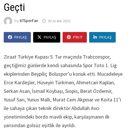
Geçti
by
67SporFan
30 Aralık 2021
PAYLAŞ
PAYLAŞ
PIN IT
PAYLAŞ
Ziraat Türkiye Kupası 5. Tur maçında Trabzonspor,
geçtiğimiz günlerde kendi sahasında Spor Toto 1. Lig
ekiplerinden Beypiliç Boluspor’u konuk etti. Mücadeleye
Erce Kardeşler, Hüseyin Türkmen, Ahmetcan Kaplan,
Serkan Asan, İsmail Köybaşı, Siopis, Berat Özdemir,
Yusuf Sarı, Yunus Mallı, Murat Cem Akpınar ve Koita 11’i
ile sahaya çıkan teknik direktör Abdullah Avcı
yönetimindeki bordo mavili ekip, karşılaşmanın ilk
yarısından golsüz eşitlik ile ayrıldı.