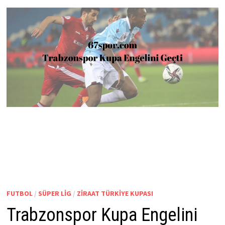
FUTBOL
/
SÜPER LIG
/
ZIRAAT TÜRKIYE KUPASI
Trabzonspor Kupa Engelini