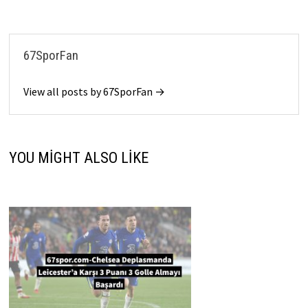
67SporFan
View all posts by 67SporFan →
YOU MIGHT ALSO LIKE