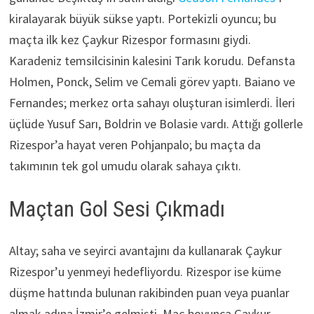
kiralayarak büyük sükse yaptı. Portekizli oyuncu; bu
maçta ilk kez Çaykur Rizespor formasını giydi.
Karadeniz temsilcisinin kalesini Tarık korudu. Defansta
Holmen, Ponck, Selim ve Cemali görev yaptı. Baiano ve
Fernandes; merkez orta sahayı oluşturan isimlerdi. İleri
üçlüde Yusuf Sarı, Boldrin ve Bolasie vardı. Attığı gollerle
Rizespor’a hayat veren Pohjanpalo; bu maçta da
takımının tek gol umudu olarak sahaya çıktı.
Maçtan Gol Sesi Çıkmadı
Altay; saha ve seyirci avantajını da kullanarak Çaykur
Rizespor’u yenmeyi hedefliyordu. Rizespor ise küme
düşme hattında bulunan rakibinden puan veya puanlar
almak adına İzmir’e gelmişti. Maç boyunca Çaykur