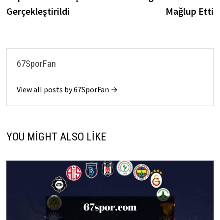
Gerçekleştirildi
Mağlup Etti
67SporFan
View all posts by 67SporFan →
YOU MIGHT ALSO LIKE