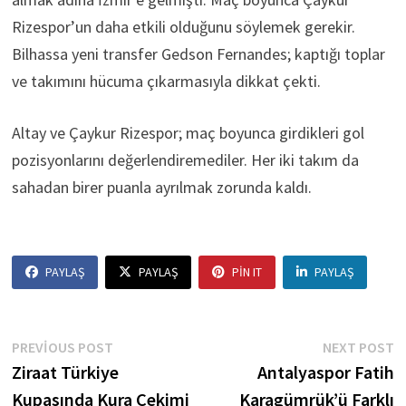
Rizespor’un daha etkili olduğunu söylemek gerekir.
Bilhassa yeni transfer Gedson Fernandes; kaptığı toplar
ve takımını hücuma çıkarmasıyla dikkat çekti.
Altay ve Çaykur Rizespor; maç boyunca girdikleri gol
pozisyonlarını değerlendiremediler. Her iki takım da
sahadan birer puanla ayrılmak zorunda kaldı.
PAYLAŞ
PAYLAŞ
PIN IT
PAYLAŞ
Yazı
Previous
N
PREVIOUS POST
NEXT POST
post:
p
Ziraat Türkiye
Antalyaspor Fatih
gezinmesi
Kupasında Kura Çekimi
Karagümrük’ü Farklı