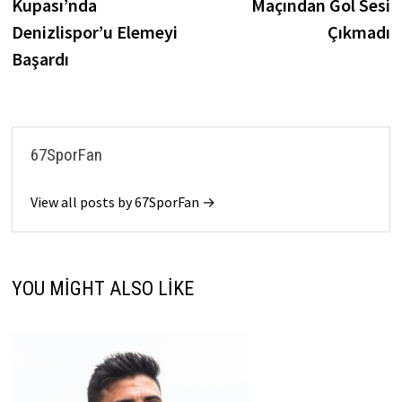
Kupası’nda
Maçından Gol Sesi
Denizlispor’u Elemeyi
Çıkmadı
Başardı
67SporFan
View all posts by 67SporFan →
YOU MIGHT ALSO LIKE