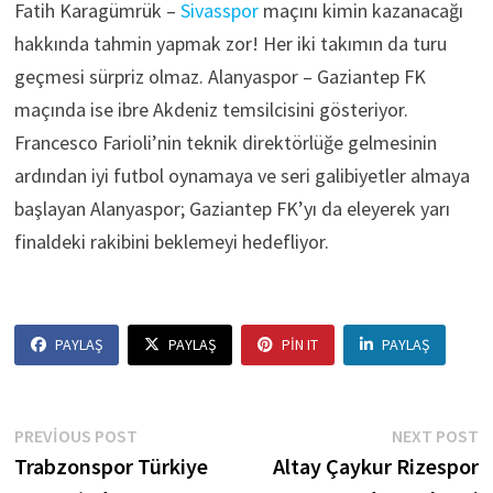
Fatih Karagümrük –
Sivasspor
maçını kimin kazanacağı
hakkında tahmin yapmak zor! Her iki takımın da turu
geçmesi sürpriz olmaz. Alanyaspor – Gaziantep FK
maçında ise ibre Akdeniz temsilcisini gösteriyor.
Francesco Farioli’nin teknik direktörlüğe gelmesinin
ardından iyi futbol oynamaya ve seri galibiyetler almaya
başlayan Alanyaspor; Gaziantep FK’yı da eleyerek yarı
finaldeki rakibini beklemeyi hedefliyor.
PAYLAŞ
PAYLAŞ
PIN IT
PAYLAŞ
Yazı
Previous
N
PREVIOUS POST
NEXT POST
post:
p
Trabzonspor Türkiye
Altay Çaykur Rizespor
gezinmesi