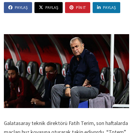
PAYLAŞ
PAYLAŞ
PIN IT
PAYLAŞ
Galatasaray teknik direktörü Fatih Terim, son haftalarda
maçları buz kovasına oturarak takip ediyordu. “Totem”