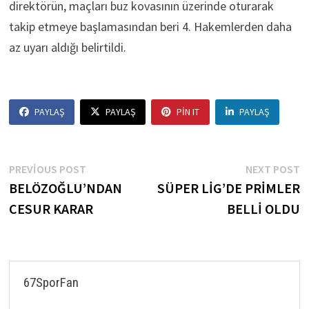
direktörün, maçları buz kovasının üzerinde oturarak
takip etmeye başlamasından beri 4. Hakemlerden daha
az uyarı aldığı belirtildi.
PAYLAŞ
PAYLAŞ
PIN IT
PAYLAŞ
Yazı
Previous
N
PREVIOUS POST
NEXT POST
post:
p
BELÖZOĞLU’NDAN
SÜPER LİG’DE PRİMLER
gezinmesi
CESUR KARAR
BELLİ OLDU
67SporFan