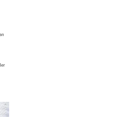
nan
ler