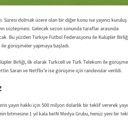
Süresi dolmak üzere olan bir diğer konu ise yayıncı kuruluş
yın sözleşmesi. Gelecek sezon sonunda taraflar arasında
ak. Bu yüzden Türkiye Futbol Federasyonu ile Kulüpler Birliği
r ile görüşmeler yapmaya başladı.
üpler Birliği, ilk olarak Turkcell ve Türk Telekom ile görüşm
ttin Saran ve Netflix’e ise görüşme için randevular verildi.
z
in yayın hakkı için 500 milyon dolarlık bir teklif vererek yay
nin bitmesine 1 yıl kala beIN Medya Grubu, henüz yeni bir tekl