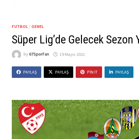
FUTBOL
/
GENEL
Süper Lig’de Gelecek Sezon 
by
67SporFan
19 Mayıs 2021
PAYLAŞ
PAYLAŞ
PIN IT
PAYLAŞ