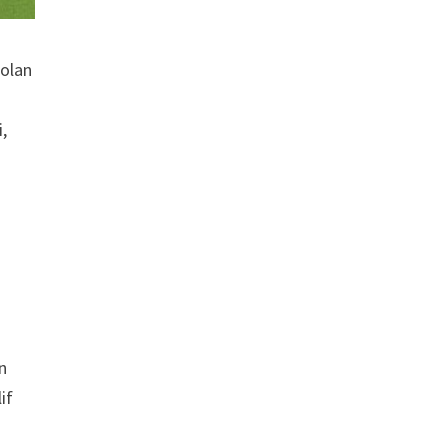
 olan
,
e
ın
if