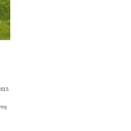
2015
lmış