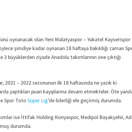
 günü oynanacak olan Yeni Malatyaspor – Yukatel Kayserispor
öylece şimdiye kadar oynanan 18 haftaya bakıldığı zaman Sp
 3 büyüklerden ziyade Anadolu takımlarının öne çıktığı
r, 2021 – 2022 sezonunun ilk 18 haftasında ne yazık ki
alarda yaptıkları puan kayıplarına devam etmekteler. Öte yand
se Spor Toto
Süper Lig
’de liderliği ele geçirmiş durumda.
kımlar ise İttifak Holding Konyaspor, Medipol Başakşehir, A
lmuş durumda.