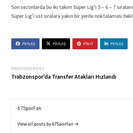
Son sezonlarda bu iki takım Süper Lig’i 5 – 6 – 7 sıral
Süper Lig’i üst sıralara yakın bir yerde noktalaması bekl
PAYLAŞ
PAYLAŞ
PIN IT
PAYLAŞ
Yazı
Previous
PREVIOUS POST
post:
Trabzonspor’da Transfer Atakları Hızlandı
gezinmesi
67SporFan
View all posts by 67SporFan →