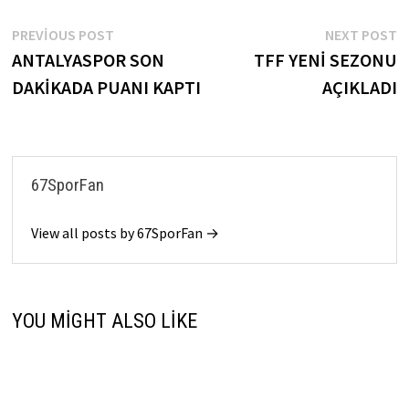
Yazı
Previous
N
PREVIOUS POST
NEXT POST
post:
p
ANTALYASPOR SON
TFF YENİ SEZONU
gezinmesi
DAKİKADA PUANI KAPTI
AÇIKLADI
67SporFan
View all posts by 67SporFan →
YOU MIGHT ALSO LIKE