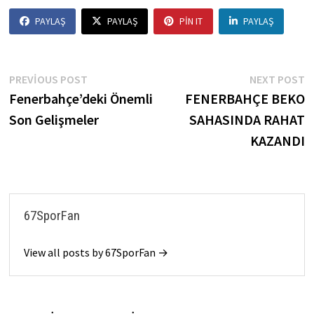
PAYLAŞ
PAYLAŞ
PIN IT
PAYLAŞ
Yazı
Previous
N
PREVIOUS POST
NEXT POST
post:
p
Fenerbahçe’deki Önemli
FENERBAHÇE BEKO
gezinmesi
Son Gelişmeler
SAHASINDA RAHAT
KAZANDI
67SporFan
View all posts by 67SporFan →