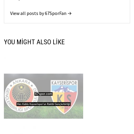
View all posts by 67SporFan →
YOU MIGHT ALSO LIKE