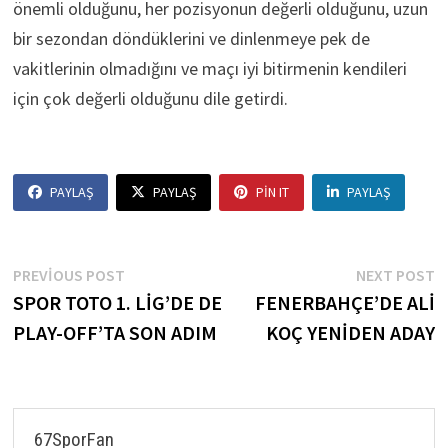
önemli olduğunu, her pozisyonun değerli olduğunu, uzun
bir sezondan döndüklerini ve dinlenmeye pek de
vakitlerinin olmadığını ve maçı iyi bitirmenin kendileri
için çok değerli olduğunu dile getirdi.
PAYLAŞ
PAYLAŞ
PIN IT
PAYLAŞ
Yazı
Previous
N
PREVIOUS POST
NEXT POST
post:
p
SPOR TOTO 1. LİG’DE DE
FENERBAHÇE’DE ALİ
gezinmesi
PLAY-OFF’TA SON ADIM
KOÇ YENİDEN ADAY
67SporFan