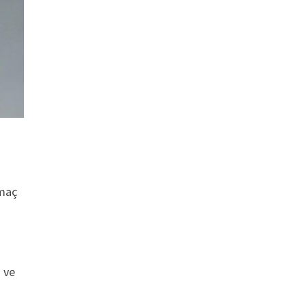
 maç
 ve