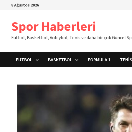
İçeriğe
8 Ağustos 2026
geç
Spor Haberleri
Futbol, Basketbol, Voleybol, Tenis ve daha bir çok Güncel S
FUTBOL
BASKETBOL
FORMULA 1
TENI