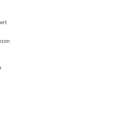
ert
sezon
r
ş