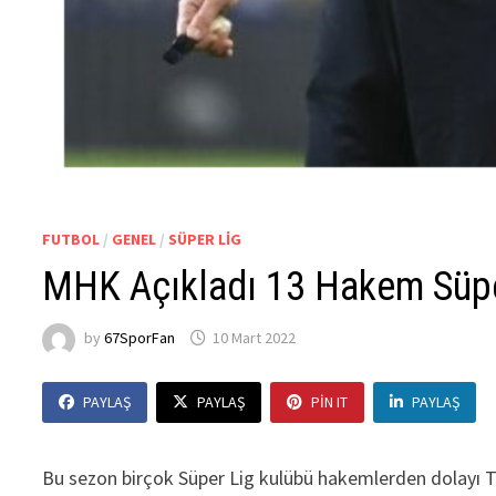
FUTBOL
/
GENEL
/
SÜPER LIG
MHK Açıkladı 13 Hakem Süpe
by
67SporFan
10 Mart 2022
PAYLAŞ
PAYLAŞ
PIN IT
PAYLAŞ
Bu sezon birçok Süper Lig kulübü hakemlerden dolayı T