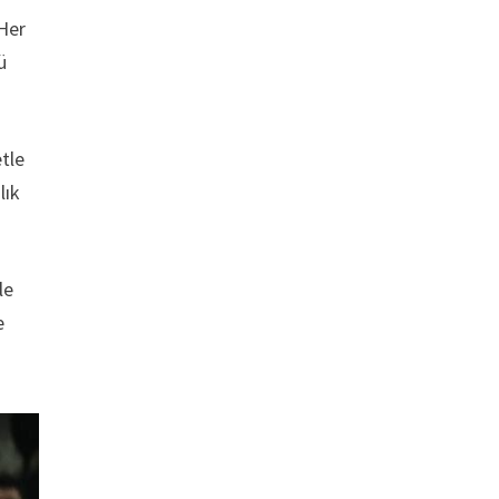
 Her
ü
etle
lık
le
e