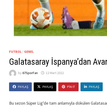
FUTBOL
/
GENEL
Galatasaray İspanya’dan Avan
by
67SporFan
12 Mart 2022
PAYLAŞ
PAYLAŞ
PIN IT
PAYLAŞ
Bu sezon Süper Lig’de tam anlamıyla dökülen Galatasar