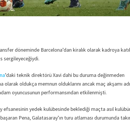
ransfer döneminde Barcelona’dan kiralık olarak kadroya katı
ns sergileyeceğiydi.
ona
’daki teknik direktörü Xavi dahi bu duruma değinmeden
na olarak oldukça memnun olduklarını ancak maç akşamı ad
ik adam oyuncusunun performansından etkilenmişti.
y efsanesinin yedek kulübesinde beklediği maçta asıl kulüb
a başaran Pena, Galatasaray’ın turu atlaması durumunda tak