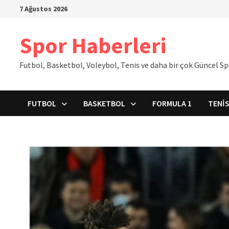
İçeriğe
7 Ağustos 2026
geç
Spor Haberleri
Futbol, Basketbol, Voleybol, Tenis ve daha bir çok Güncel S
FUTBOL
BASKETBOL
FORMULA 1
TENI