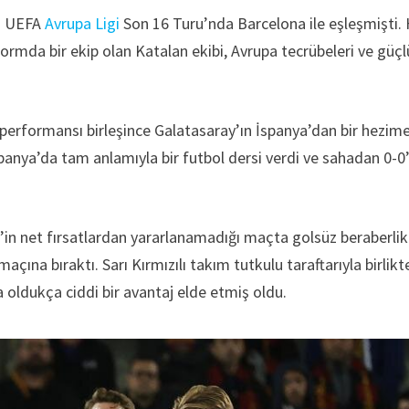
ğı UEFA
Avrupa Ligi
Son 16 Turu’nda Barcelona ile eşleşmişti.
ormda bir ekip olan Katalan ekibi, Avrupa tecrübeleri ve güçl
z performansı birleşince Galatasaray’ın İspanya’dan bir hezim
anya’da tam anlamıyla bir futbol dersi verdi ve sahadan 0-0’
in net fırsatlardan yararlanamadığı maçta golsüz beraberlik
ına bıraktı. Sarı Kırmızılı takım tutkulu taraftarıyla birlikt
oldukça ciddi bir avantaj elde etmiş oldu.