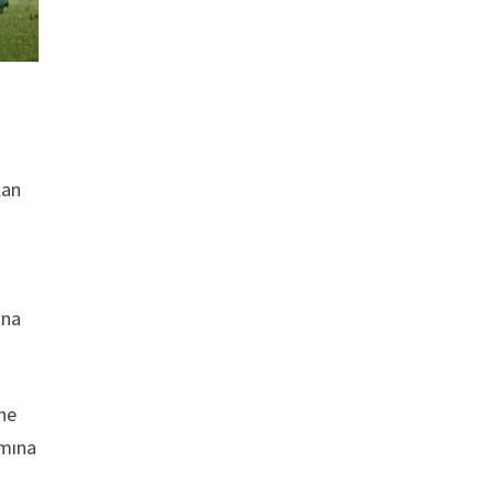
lan
ına
üne
ımına