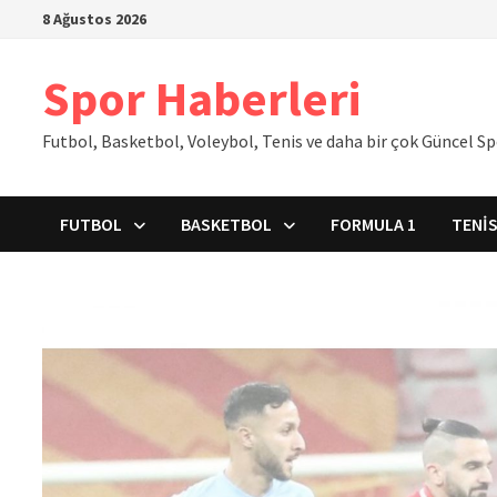
İçeriğe
8 Ağustos 2026
geç
Spor Haberleri
Futbol, Basketbol, Voleybol, Tenis ve daha bir çok Güncel S
FUTBOL
BASKETBOL
FORMULA 1
TENI