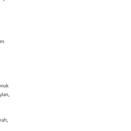
Hes
Konuk
ylan,
mah,