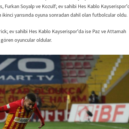
, Furkan Soyalp ve Kozulf; ev sahibi Hes Kablo Kayserispor’
ikinci yarısında oyuna sonradan dahil olan futbolcular oldu.
ck; ev sahibi Hes Kablo Kayserispor’da ise Paz ve Attamah
gören oyuncular oldular.