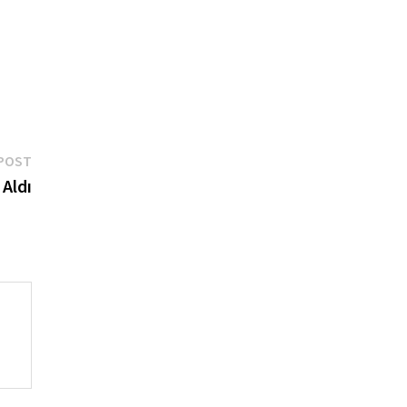
Next
POST
post:
Aldı