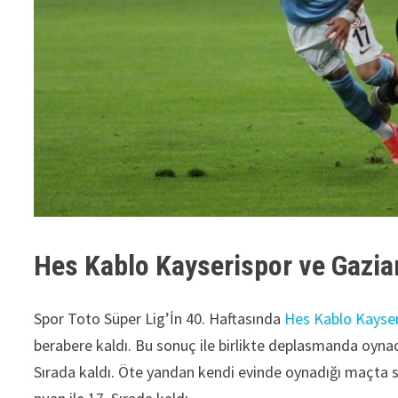
Hes Kablo Kayserispor ve Gazia
Spor Toto Süper Lig’İn 40. Haftasında
Hes Kablo Kayser
berabere kaldı. Bu sonuç ile birlikte deplasmanda oynad
Sırada kaldı. Öte yandan kendi evinde oynadığı maçta s