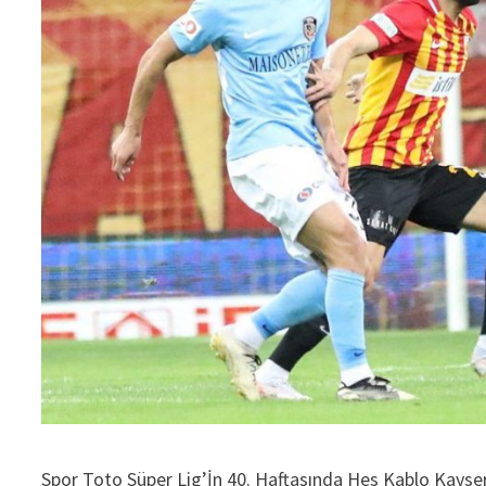
Spor Toto Süper Lig’İn 40. Haftasında Hes Kablo Kayse