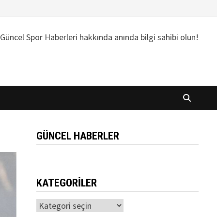
Güncel Spor Haberleri hakkında anında bilgi sahibi olun!
GÜNCEL HABERLER
KATEGORILER
Kategoriler