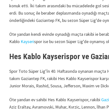
konuk etti. İki takım arasındaki bu mücadelede gol sesi
erdi. Bu sonuç ile beraber deplasmanda oynadığı maçta 
önderliğindeki Gaziantep FK, bu sezon Süper Lig’de oy
Öte yandan kendi evinde oynadığı maçta rakibi ie bera
Kablo
Kayseri
spor ise bu sezon Süper Lig’de oynamış ol
Hes Kablo Kayserispor ve Gazian
Spor Toto Süper Lig’İn 40. Haftasında oynanan maçta H
takım Gaziantep FK, rakibi Hes Kablo Kayserispor karşı
Junior Morais, Rashid, Sousa, Jefferson, Maxim ve Dicko
Öte yandan ev sahibi Hes Kablo Kayserispor, rakibi
Gaz
Aziz Eraltay, Avramovski, Muhar, Kvrzic, Lennon, İlhan 