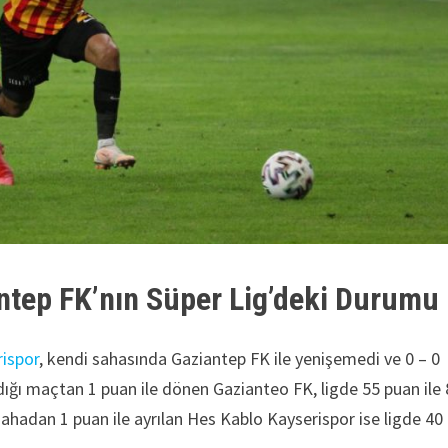
ntep FK’nın Süper Lig’deki Durumu
ispor
, kendi sahasında Gaziantep FK ile yenişemedi ve 0 – 0
ığı maçtan 1 puan ile dönen Gazianteo FK, ligde 55 puan ile 
ahadan 1 puan ile ayrılan Hes Kablo Kayserispor ise ligde 40