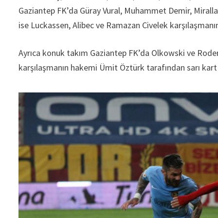
Gaziantep FK’da Güray Vural, Muhammet Demir, Mirallas
ise Luckassen, Alibec ve Ramazan Civelek karşılaşmanın 
Ayrıca konuk takım Gaziantep FK’da Olkowski ve Roderi
karşılaşmanın hakemi Ümit Öztürk tarafından sarı kart 