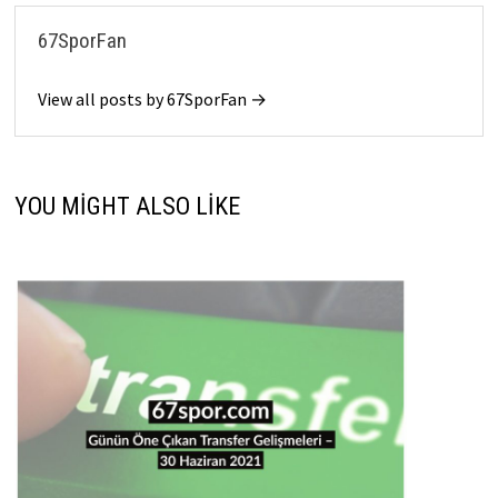
67SporFan
View all posts by 67SporFan →
YOU MIGHT ALSO LIKE