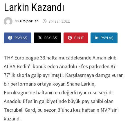
Larkin Kazandı
by
67SporFan
3 Nisan 2022
PAYLAŞ
PAYLAŞ
PIN IT
PAYLAŞ
THY Euroleague 33.hafta mücadelesinde Alman ekibi
ALBA Berlin’i konuk eden Anadolu Efes parkeden 87-
77’lik skorla galip ayrılmıştı. Karşılaşmaya damga vuran
bir performans ortaya koyan Shane Larkin,
Euroleague’de haftanın en değerli oyuncusu seçildi.
Anadolu Efes’in galibiyetinde büyük pay sahibi olan
Tecrübeli Gard, bu sezon 3’üncü kez haftanın MVP’sini
kazandı.