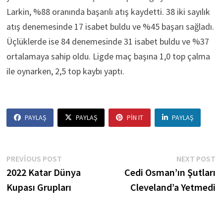
Larkin, %88 oranında başarılı atış kaydetti. 38 iki sayılık
atış denemesinde 17 isabet buldu ve %45 başarı sağladı.
Üçlüklerde ise 84 denemesinde 31 isabet buldu ve %37
ortalamaya sahip oldu. Ligde maç başına 1,0 top çalma
ile oynarken, 2,5 top kaybı yaptı.
PAYLAŞ
PAYLAŞ
PIN IT
PAYLAŞ
Yazı
Previous
N
PREVIOUS POST
NEXT POST
post:
p
2022 Katar Dünya
Cedi Osman’ın Şutları
gezinmesi
Kupası Grupları
Cleveland’a Yetmedi