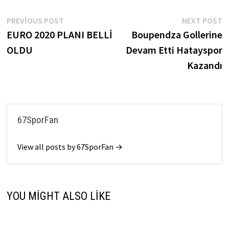
Yazı
Previous
N
PREVIOUS POST
NEXT POST
post:
p
EURO 2020 PLANI BELLİ
Boupendza Gollerine
gezinmesi
OLDU
Devam Etti Hatayspor
Kazandı
67SporFan
View all posts by 67SporFan →
YOU MIGHT ALSO LIKE