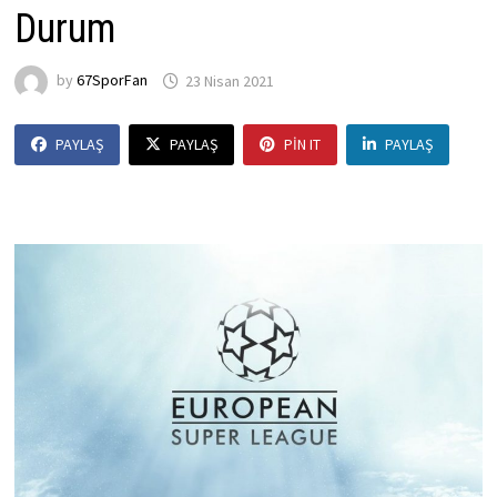
Durum
by
67SporFan
23 Nisan 2021
PAYLAŞ
PAYLAŞ
PIN IT
PAYLAŞ