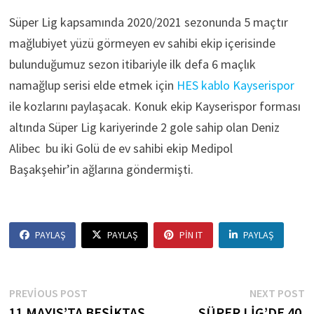
Süper Lig kapsamında 2020/2021 sezonunda 5 maçtır
mağlubiyet yüzü görmeyen ev sahibi ekip içerisinde
bulunduğumuz sezon itibariyle ilk defa 6 maçlık
namağlup serisi elde etmek için
HES kablo Kayserispor
ile kozlarını paylaşacak. Konuk ekip Kayserispor forması
altında Süper Lig kariyerinde 2 gole sahip olan Deniz
Alibec bu iki Golü de ev sahibi ekip Medipol
Başakşehir’in ağlarına göndermişti.
PAYLAŞ
PAYLAŞ
PIN IT
PAYLAŞ
Yazı
Previous
N
PREVIOUS POST
NEXT POST
post:
p
11 MAYIS’TA BEŞİKTAŞ
SÜPER LİG’DE 40.