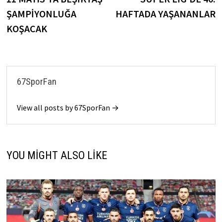
gezinmesi
ŞAMPİYONLUĞA
HAFTADA YAŞANANLAR
KOŞACAK
67SporFan
View all posts by 67SporFan →
YOU MIGHT ALSO LIKE