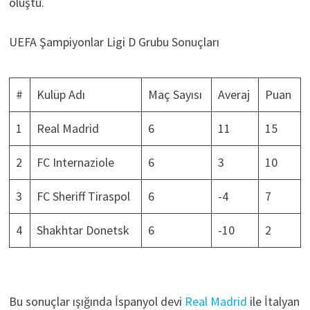
oluştu.
UEFA Şampiyonlar Ligi D Grubu Sonuçları
#
Kulüp Adı
Maç Sayısı
Averaj
Puan
1
Real Madrid
6
11
15
2
FC Internaziole
6
3
10
3
FC Sheriff Tiraspol
6
-4
7
4
Shakhtar Donetsk
6
-10
2
Bu sonuçlar ışığında İspanyol devi
Real Madrid
ile İtalyan