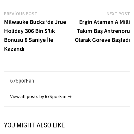
Yazı
Previous
N
PREVIOUS POST
NEXT POST
post:
p
Milwauke Bucks ’da Jrue
Ergin Ataman A Milli
gezinmesi
Holiday 306 Bin $’lık
Takım Baş Antrenörü
Bonusu 8 Saniye İle
Olarak Göreve Başladı
Kazandı
67SporFan
View all posts by 67SporFan →
YOU MIGHT ALSO LIKE