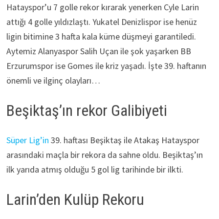
Hatayspor’u 7 golle rekor kırarak yenerken Cyle Larin
attığı 4 golle yıldızlaştı. Yukatel Denizlispor ise henüz
ligin bitimine 3 hafta kala küme düşmeyi garantiledi.
Aytemiz Alanyaspor Salih Uçan ile şok yaşarken BB
Erzurumspor ise Gomes ile kriz yaşadı. İşte 39. haftanın
önemli ve ilginç olayları…
Beşiktaş’ın rekor Galibiyeti
Süper Lig’in
39. haftası Beşiktaş ile Atakaş Hatayspor
arasındaki maçla bir rekora da sahne oldu. Beşiktaş’ın
ilk yarıda atmış olduğu 5 gol lig tarihinde bir ilkti.
Larin’den Kulüp Rekoru