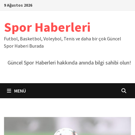
İçeriğe
9 Ağustos 2026
geç
Spor Haberleri
Futbol, Basketbol, Voleybol, Tenis ve daha bir çok Güncel
Spor Haberi Burada
Güncel Spor Haberleri hakkında anında bilgi sahibi olun!
MENÜ