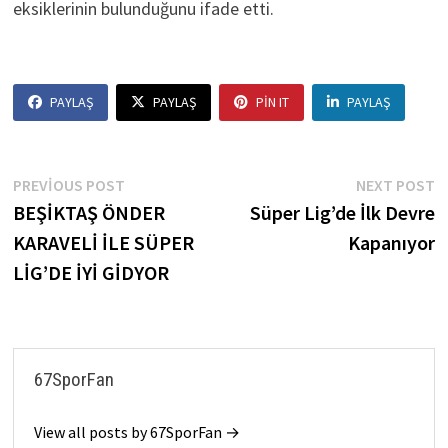
eksiklerinin bulunduğunu ifade etti.
PAYLAŞ
PAYLAŞ
PIN IT
PAYLAŞ
Yazı
Previous
N
PREVIOUS POST
NEXT POST
post:
p
BEŞİKTAŞ ÖNDER
Süper Lig’de İlk Devre
gezinmesi
KARAVELİ İLE SÜPER
Kapanıyor
LİG’DE İYİ GİDYOR
67SporFan
View all posts by 67SporFan →