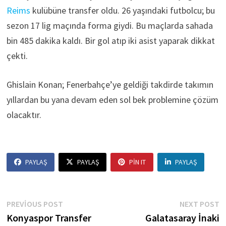
Reims
kulübüne transfer oldu. 26 yaşındaki futbolcu; bu
sezon 17 lig maçında forma giydi. Bu maçlarda sahada
bin 485 dakika kaldı. Bir gol atıp iki asist yaparak dikkat
çekti.
Ghislain Konan; Fenerbahçe’ye geldiği takdirde takımın
yıllardan bu yana devam eden sol bek problemine çözüm
olacaktır.
PAYLAŞ
PAYLAŞ
PIN IT
PAYLAŞ
Yazı
Previous
N
PREVIOUS POST
NEXT POST
post:
p
Konyaspor Transfer
Galatasaray İnaki
gezinmesi