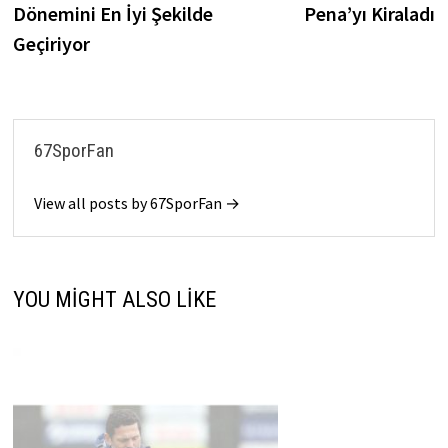
Dönemini En İyi Şekilde
Pena’yı Kiraladı
Geçiriyor
67SporFan
View all posts by 67SporFan →
YOU MIGHT ALSO LIKE