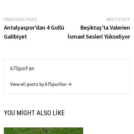
Yazı
Previous
N
PREVIOUS POST
NEXT POST
post:
p
Antalyaspor’dan 4 Gollü
Beşiktaş’ta Valerien
gezinmesi
Galibiyet
İsmael Sesleri Yükseliyor
67SporFan
View all posts by 67SporFan →
YOU MIGHT ALSO LIKE