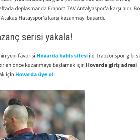
Haftada deplasmanda Fraport TAV Antalyaspor’a karşı aldı. B
da Atakaş Hatayspor’a karşı kazanmayı başardı.
azanç serisi yakala!
nin yeni favorisi
Hovarda bahis sitesi
ile Trabzonspor gibi s
e, bir an önce kazanmaya başlamak için
Hovarda giriş adresi
ak için
Hovarda üye ol
!