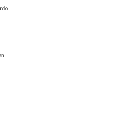
ordo
en