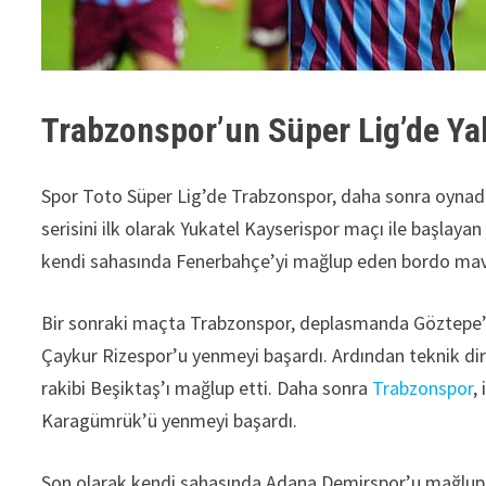
Trabzonspor’un Süper Lig’de Yak
Spor Toto Süper Lig’de Trabzonspor, daha sonra oynadığı
serisini ilk olarak Yukatel Kayserispor maçı ile başlaya
kendi sahasında Fenerbahçe’yi mağlup eden bordo mavili
Bir sonraki maçta Trabzonspor, deplasmanda Göztepe’yi
Çaykur Rizespor’u yenmeyi başardı. Ardından teknik di
rakibi Beşiktaş’ı mağlup etti. Daha sonra
Trabzonspor
,
Karagümrük’ü yenmeyi başardı.
Son olarak kendi sahasında Adana Demirspor’u mağlup 