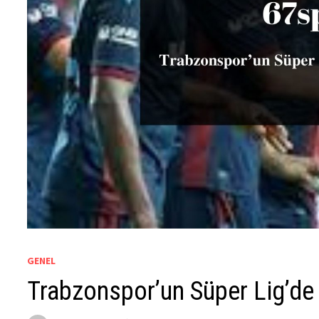
GENEL
Trabzonspor’un Süper Lig’de G