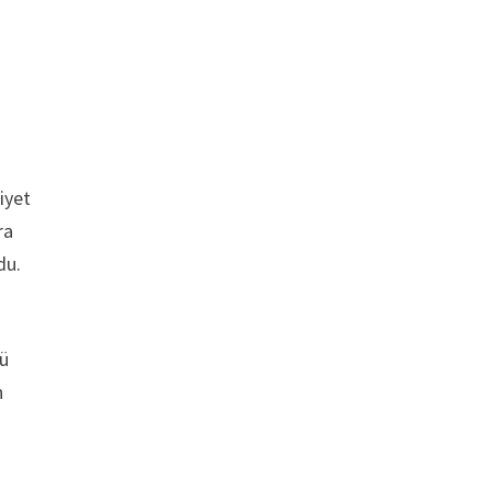
iyet
ra
du.
lü
h