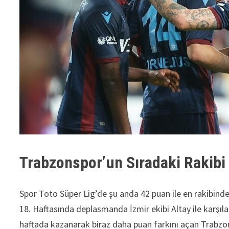
Trabzonspor’un Sıradaki Rakib
Spor Toto Süper Lig’de şu anda 42 puan ile en rakibinde
18. Haftasında deplasmanda İzmir ekibi Altay ile karşıl
haftada kazanarak biraz daha puan farkını açan Trabzo