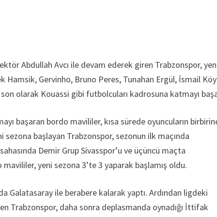
ektör Abdullah Avcı ile devam ederek giren Trabzonspor, yen
k Hamsik, Gervinho, Bruno Peres, Tunahan Ergül, İsmail Köy
 son olarak Kouassi gibi futbolcuları kadrosuna katmayı başa
yı başaran bordo mavililer, kısa sürede oyuncuların birbirin
yeni sezona başlayan Trabzonspor, sezonun ilk maçında
i sahasında Demir Grup Sivasspor’u ve üçüncü maçta
avililer, yeni sezona 3’te 3 yaparak başlamış oldu.
a Galatasaray ile berabere kalarak yaptı. Ardından ligdeki
n Trabzonspor, daha sonra deplasmanda oynadığı İttifak