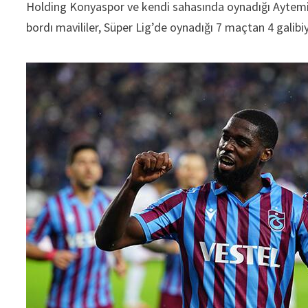
Holding Konyaspor ve kendi sahasında oynadığı Aytemiz
bordı mavililer, Süper Lig’de oynadığı 7 maçtan 4 galibiy