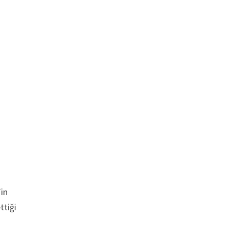
’in
ttiği