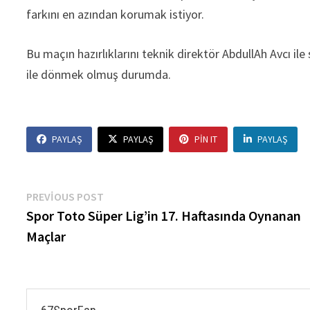
farkını en azından korumak istiyor.
Bu maçın hazırlıklarını teknik direktör AbdullAh Avcı i
ile dönmek olmuş durumda.
PAYLAŞ
PAYLAŞ
PIN IT
PAYLAŞ
Yazı
Previous
PREVIOUS POST
post:
Spor Toto Süper Lig’in 17. Haftasında Oynanan
gezinmesi
Maçlar