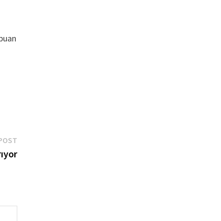
 puan
Next
POST
post:
ıyor