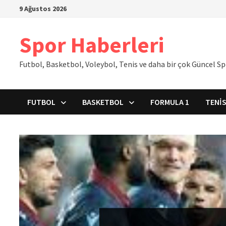
İçeriğe
9 Ağustos 2026
geç
Spor Haberleri
Futbol, Basketbol, Voleybol, Tenis ve daha bir çok Güncel S
FUTBOL
BASKETBOL
FORMULA 1
TENI