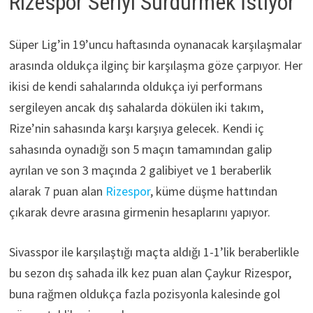
Rizespor Seriyi Sürdürmek İstiyor
Süper Lig’in 19’uncu haftasında oynanacak karşılaşmalar
arasında oldukça ilginç bir karşılaşma göze çarpıyor. Her
ikisi de kendi sahalarında oldukça iyi performans
sergileyen ancak dış sahalarda dökülen iki takım,
Rize’nin sahasında karşı karşıya gelecek. Kendi iç
sahasında oynadığı son 5 maçın tamamından galip
ayrılan ve son 3 maçında 2 galibiyet ve 1 beraberlik
alarak 7 puan alan
Rizespor
, küme düşme hattından
çıkarak devre arasına girmenin hesaplarını yapıyor.
Sivasspor ile karşılaştığı maçta aldığı 1-1’lik beraberlikle
bu sezon dış sahada ilk kez puan alan Çaykur Rizespor,
buna rağmen oldukça fazla pozisyonla kalesinde gol