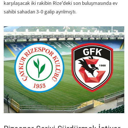
karşılaşacak iki rakibin Rize’deki son buluşmasında ev
sahibi sahadan 3-0 galip ayrılmıştı.