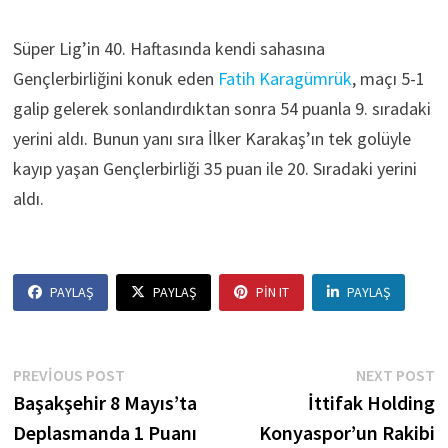
Süper Lig’in 40. Haftasında kendi sahasına
Gençlerbirliğini konuk eden
Fatih Karagümrük
, maçı 5-1
galip gelerek sonlandırdıktan sonra 54 puanla 9. sıradaki
yerini aldı. Bunun yanı sıra İlker Karakaş’ın tek golüyle
kayıp yaşan Gençlerbirliği 35 puan ile 20. Sıradaki yerini
aldı.
PAYLAŞ
PAYLAŞ
PIN IT
PAYLAŞ
Yazı
Previous
N
PREVIOUS POST
NEXT POST
post:
p
Başakşehir 8 Mayıs’ta
İttifak Holding
gezinmesi
Deplasmanda 1 Puanı
Konyaspor’un Rakibi