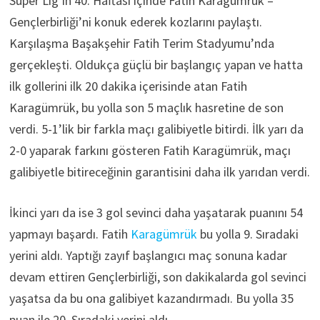
Süper Lig’in 40. Haftası içinde Fatih Karagümrük –
Gençlerbirliği’ni konuk ederek kozlarını paylaştı.
Karşılaşma Başakşehir Fatih Terim Stadyumu’nda
gerçekleşti. Oldukça güçlü bir başlangıç yapan ve hatta
ilk gollerini ilk 20 dakika içerisinde atan Fatih
Karagümrük, bu yolla son 5 maçlık hasretine de son
verdi. 5-1’lik bir farkla maçı galibiyetle bitirdi. İlk yarı da
2-0 yaparak farkını gösteren Fatih Karagümrük, maçı
galibiyetle bitireceğinin garantisini daha ilk yarıdan verdi.
İkinci yarı da ise 3 gol sevinci daha yaşatarak puanını 54
yapmayı başardı. Fatih
Karagümrük
bu yolla 9. Sıradaki
yerini aldı. Yaptığı zayıf başlangıcı maç sonuna kadar
devam ettiren Gençlerbirliği, son dakikalarda gol sevinci
yaşatsa da bu ona galibiyet kazandırmadı. Bu yolla 35
puan ile 20. Sıradaki yerini aldı.