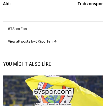
Aldı
Trabzonspor
67SporFan
View all posts by 67SporFan →
YOU MIGHT ALSO LIKE