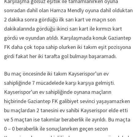
Karşılaşma golsüz eşitlik ile tamamlanırken oyuna
sonradan dahil olan Hamza Mendly oyuna dahil olduktan
2 dakika sonra gördüğü ilk sarı kart ve maçın son
dakikalarında gördüğü ikinci sarı kart ile kırmızı kart
gördü ve oyundan atıldı. Karşılaşmada konuk Gaziantep
FK daha çok topa sahip olurken iki takım eşit pozisyona
girdi fakat her iki tarafta gol bulmayı başaramadı.
Bu maç öncesinde iki takım Kayserispor’un ev
sahipliğinde 7 mücadelede karşı karşıya gelmişti.
Kayserispor’un ev sahipliğinde oynana maçların
hiçbirinde Gaziantep FK galibiyet sevinci yaşayamazken
bu maçlardan 2 tanesini ev sahibi Kayserispor elde etti
ve 5 maçtan ise takımlar beraberlik ile ayrıldı. Bu maçta
0 – 0 beraberlik ile sonuçlanırken geçen sezon