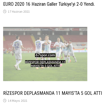
EURO 2020 16 Haziran Galler Türkiye’yi 2-0 Yendi.
17 Haziran 2021
RİZESPOR DEPLASMANDA 11 MAYIS’TA 5 GOL ATTI
14 Mayıs 2021