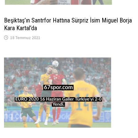
Beşiktaş’ın Santrfor Hattına Sürpriz İsim Miguel Borja
Kara Kartal’da
18 Temmuz 2021