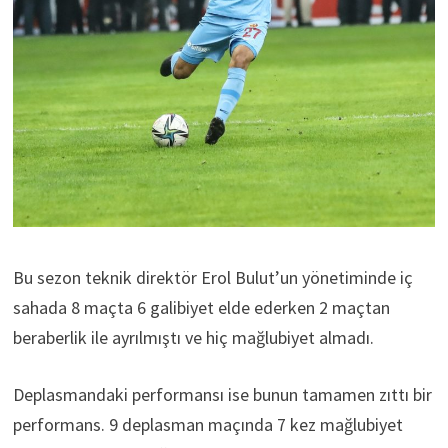
Bu sezon teknik direktör Erol Bulut’un yönetiminde iç
sahada 8 maçta 6 galibiyet elde ederken 2 maçtan
beraberlik ile ayrılmıştı ve hiç mağlubiyet almadı.
Deplasmandaki performansı ise bunun tamamen zıttı bir
performans. 9 deplasman maçında 7 kez mağlubiyet