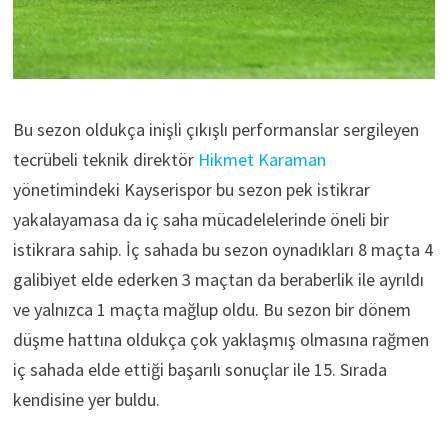
Bu sezon oldukça inişli çıkışlı performanslar sergileyen
tecrübeli teknik direktör
Hikmet Karaman
yönetimindeki Kayserispor bu sezon pek istikrar
yakalayamasa da iç saha mücadelelerinde öneli bir
istikrara sahip. İç sahada bu sezon oynadıkları 8 maçta 4
galibiyet elde ederken 3 maçtan da beraberlik ile ayrıldı
ve yalnızca 1 maçta mağlup oldu. Bu sezon bir dönem
düşme hattına oldukça çok yaklaşmış olmasına rağmen
iç sahada elde ettiği başarılı sonuçlar ile 15. Sırada
kendisine yer buldu.