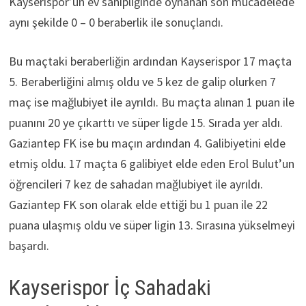
Kayserispor’un ev sahipliğinde oynanan son mücadelede
aynı şekilde 0 – 0 beraberlik ile sonuçlandı.
Bu maçtaki beraberliğin ardından Kayserispor 17 maçta
5. Beraberliğini almış oldu ve 5 kez de galip olurken 7
maç ise mağlubiyet ile ayrıldı. Bu maçta alınan 1 puan ile
puanını 20 ye çıkarttı ve süper ligde 15. Sırada yer aldı.
Gaziantep FK ise bu maçın ardından 4. Galibiyetini elde
etmiş oldu. 17 maçta 6 galibiyet elde eden Erol Bulut’un
öğrencileri 7 kez de sahadan mağlubiyet ile ayrıldı.
Gaziantep FK son olarak elde ettiği bu 1 puan ile 22
puana ulaşmış oldu ve süper ligin 13. Sırasına yükselmeyi
başardı.
Kayserispor İç Sahadaki