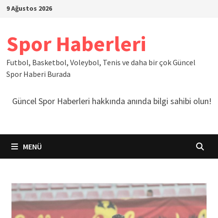
İçeriğe
9 Ağustos 2026
geç
Spor Haberleri
Futbol, Basketbol, Voleybol, Tenis ve daha bir çok Güncel
Spor Haberi Burada
Güncel Spor Haberleri hakkında anında bilgi sahibi olun!
MENÜ