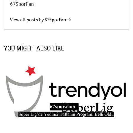
67SporFan
View all posts by 67SporFan →
YOU MIGHT ALSO LIKE