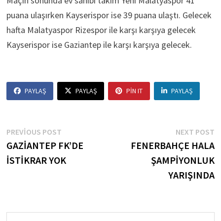
Maçın sonunda ev sahibi takım Yeni Malatyaspor 41
puana ulaşırken Kayserispor ise 39 puana ulaştı. Gelecek
hafta Malatyaspor Rizespor ile karşı karşıya gelecek
Kayserispor ise Gaziantep ile karşı karşıya gelecek.
PAYLAŞ
PAYLAŞ
PIN IT
PAYLAŞ
Yazı
Previous
N
PREVIOUS POST
NEXT POST
post:
p
GAZİANTEP FK’DE
FENERBAHÇE HALA
gezinmesi
İSTİKRAR YOK
ŞAMPİYONLUK
YARIŞINDA