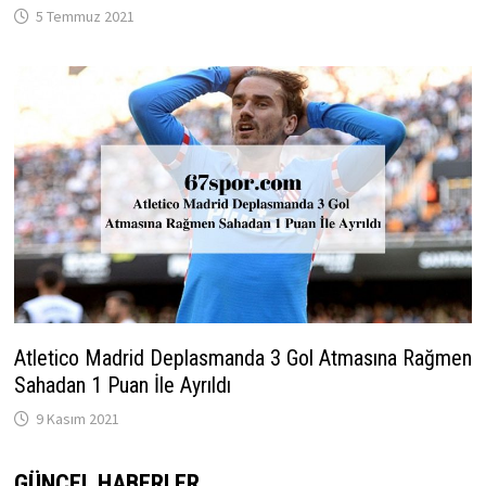
5 Temmuz 2021
Atletico Madrid Deplasmanda 3 Gol Atmasına Rağmen
Sahadan 1 Puan İle Ayrıldı
9 Kasım 2021
GÜNCEL HABERLER