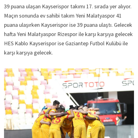
39 puana ulaşan Kayserispor takımı 17. sırada yer alıyor.
Maçın sonunda ev sahibi takım Yeni Malatyaspor 41
puana ulaşırken Kayserispor ise 39 puana ulaştı. Gelecek
hafta Yeni Malatyaspor Rizespor ile karşı karşıya gelecek
HES Kablo Kayserispor ise Gaziantep Futbol Kulübü ile
karşı karşıya gelecek.