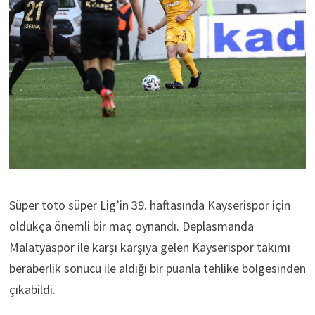
Süper toto süper Lig’in 39. haftasında Kayserispor için
oldukça önemli bir maç oynandı. Deplasmanda
Malatyaspor ile karşı karşıya gelen Kayserispor takımı
beraberlik sonucu ile aldığı bir puanla tehlike bölgesinden
çıkabildi.