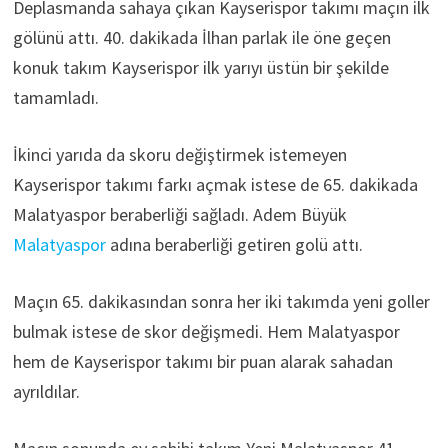
Deplasmanda sahaya çıkan Kayserispor takımı maçın ilk
gölünü attı. 40. dakikada İlhan parlak ile öne geçen
konuk takım Kayserispor ilk yarıyı üstün bir şekilde
tamamladı.
İkinci yarıda da skoru değiştirmek istemeyen
Kayserispor takımı farkı açmak istese de 65. dakikada
Malatyaspor beraberliği sağladı. Adem Büyük
Malatyaspor
adına beraberliği getiren golü attı.
Maçın 65. dakikasından sonra her iki takımda yeni goller
bulmak istese de skor değişmedi. Hem Malatyaspor
hem de Kayserispor takımı bir puan alarak sahadan
ayrıldılar.