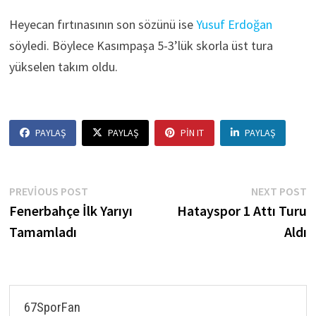
Heyecan fırtınasının son sözünü ise
Yusuf Erdoğan
söyledi. Böylece Kasımpaşa 5-3’lük skorla üst tura
yükselen takım oldu.
PAYLAŞ
PAYLAŞ
PIN IT
PAYLAŞ
Yazı
Previous
N
PREVIOUS POST
NEXT POST
post:
p
Fenerbahçe İlk Yarıyı
Hatayspor 1 Attı Turu
gezinmesi
Tamamladı
Aldı
67SporFan