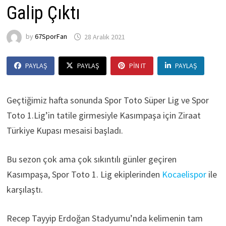
Galip Çıktı
by
67SporFan
28 Aralık 2021
PAYLAŞ
PAYLAŞ
PIN IT
PAYLAŞ
Geçtiğimiz hafta sonunda Spor Toto Süper Lig ve Spor
Toto 1.Lig’in tatile girmesiyle Kasımpaşa için Ziraat
Türkiye Kupası mesaisi başladı.
Bu sezon çok ama çok sıkıntılı günler geçiren
Kasımpaşa, Spor Toto 1. Lig ekiplerinden
Kocaelispor
ile
karşılaştı.
Recep Tayyip Erdoğan Stadyumu’nda kelimenin tam