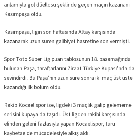
anlamıyla gol düellosu şeklinde geçen maçın kazananı
Kasımpaşa oldu.
Kasımpaşa, ligin son haftasında Altay karşısında
kazanarak uzun süren galibiyet hasretine son vermişti.
Spor Toto Süper Lig puan tablosunun 18. basamağında
bulunan Paşa, taraftarlarını Ziraat Türkiye Kupası’nda da
sevindirdi. Bu Paşa’nın uzun süre sonra iki maç üst üste
kazandığı ilk bölüm oldu.
Rakip Kocaelispor ise, ligdeki 3 maçlık galip gelememe
serisini kupaya da taşıdı. Üst ligden rakibi karşısında
elinden geleni fazlasıyla yapan Kocaelispor, turu
kaybetse de mücadelesiyle alkış aldı.