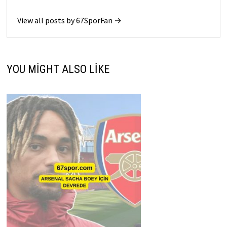
View all posts by 67SporFan →
YOU MIGHT ALSO LIKE