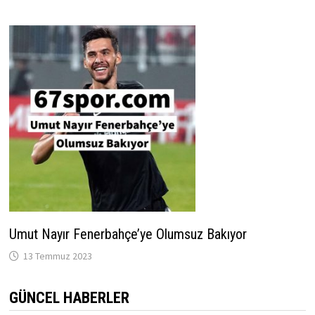
Umut Nayır Fenerbahçe’ye Olumsuz Bakıyor
13 Temmuz 2023
GÜNCEL HABERLER