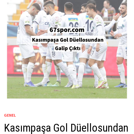
GENEL
Kasımpaşa Gol Düellosundan