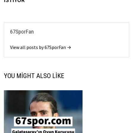
67SporFan
View all posts by 67SporFan →
YOU MIGHT ALSO LIKE