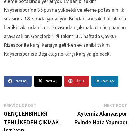
eleme potasında yer alıyor. Ev sahibi takım
Kayserispor’da 35 puana yükseldi ve eleme potasının ilk
sırasında 18. sırada yer alıyor. Bundan sonraki haftalarda
her iki takımda eleme kıtasından çıkmak için üç puanları
arayacaklar. Gençlerbirliği takımı 37. haftada Çaykur
Rizespor ile karşı karşıya gelirken ev sahibi takım
Kayserispor ise Beşiktaş ile karşı karşıya gelecek.
PAYLAŞ
PAYLAŞ
PIN IT
PAYLAŞ
Yazı
Previous
N
PREVIOUS POST
NEXT POST
post:
p
GENÇLERBİRLİĞİ
Aytemiz Alanyaspor
gezinmesi
TEHLİKEDEN ÇIKMAK
Evinde Hata Yapmadı
İSTİYOR