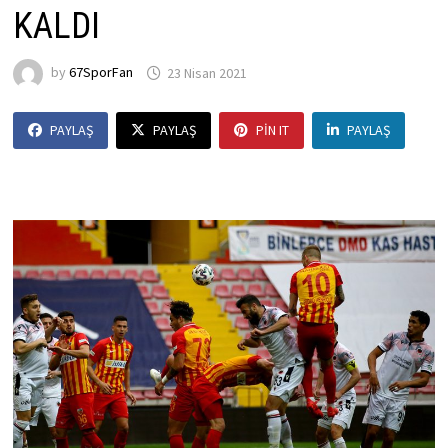
KALDI
by
67SporFan
23 Nisan 2021
PAYLAŞ
PAYLAŞ
PIN IT
PAYLAŞ