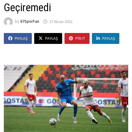
Geçiremedi
by
67SporFan
27 Nisan 2021
PAYLAŞ
PAYLAŞ
PIN IT
PAYLAŞ