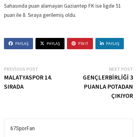
Sahasında puan alamayan Gaziantep FK ise ligde 51
puan ile 8. Sıraya gerilemiş oldu.
PAYLAŞ
PAYLAŞ
PIN IT
PAYLAŞ
Yazı
Previous
N
PREVIOUS POST
NEXT POST
post:
p
MALATYASPOR 14.
GENÇLERBİRLİĞİ 3
gezinmesi
SIRADA
PUANLA POTADAN
ÇIKIYOR
67SporFan