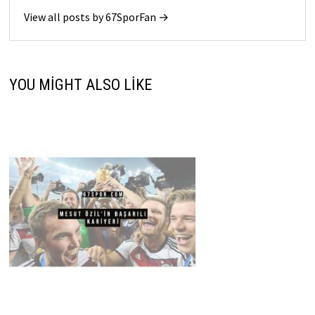
View all posts by 67SporFan →
YOU MIGHT ALSO LIKE