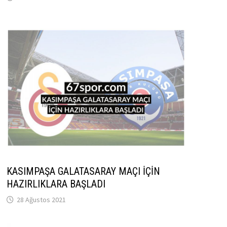
KASIMPAŞA GALATASARAY MAÇI İÇİN
HAZIRLIKLARA BAŞLADI
28 Ağustos 2021