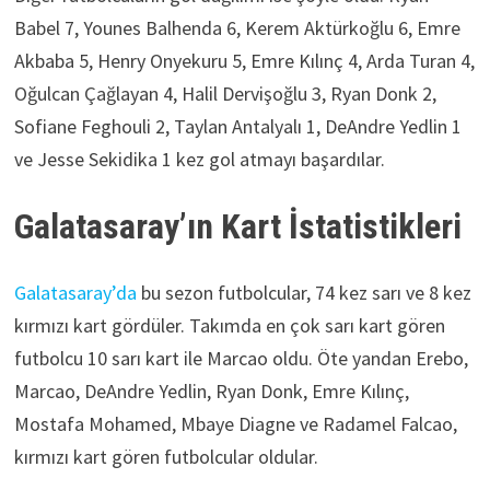
Babel 7, Younes Balhenda 6, Kerem Aktürkoğlu 6, Emre
Akbaba 5, Henry Onyekuru 5, Emre Kılınç 4, Arda Turan 4,
Oğulcan Çağlayan 4, Halil Dervişoğlu 3, Ryan Donk 2,
Sofiane Feghouli 2, Taylan Antalyalı 1, DeAndre Yedlin 1
ve Jesse Sekidika 1 kez gol atmayı başardılar.
Galatasaray’ın Kart İstatistikleri
Galatasaray’da
bu sezon futbolcular, 74 kez sarı ve 8 kez
kırmızı kart gördüler. Takımda en çok sarı kart gören
futbolcu 10 sarı kart ile Marcao oldu. Öte yandan Erebo,
Marcao, DeAndre Yedlin, Ryan Donk, Emre Kılınç,
Mostafa Mohamed, Mbaye Diagne ve Radamel Falcao,
kırmızı kart gören futbolcular oldular.