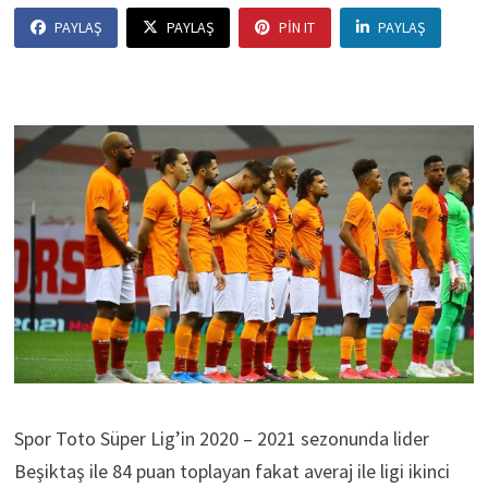
PAYLAŞ
PAYLAŞ
PIN IT
PAYLAŞ
Spor Toto Süper Lig’in 2020 – 2021 sezonunda lider
Beşiktaş ile 84 puan toplayan fakat averaj ile ligi ikinci