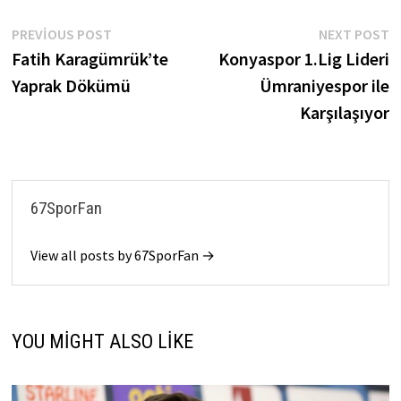
Yazı
Previous
N
PREVIOUS POST
NEXT POST
post:
p
Fatih Karagümrük’te
Konyaspor 1.Lig Lideri
gezinmesi
Yaprak Dökümü
Ümraniyespor ile
Karşılaşıyor
67SporFan
View all posts by 67SporFan →
YOU MIGHT ALSO LIKE