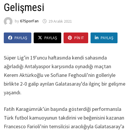
Gelişmesi
by
67SporFan
29 Aralık 2021
PAYLAŞ
PAYLAŞ
PIN IT
PAYLAŞ
Süper Lig’in 19’uncu haftasında kendi sahasında
ağırladığı Antalyaspor karşısında oynadığı maçtan
Kerem Aktürkoğlu ve Sofiane Feghouli’nin golleriyle
birlikte 2-0 galip ayrılan Galatasaray’da ilginç bir gelişme
yaşandı.
Fatih Karagümrük’ün başında gösterdiği performansla
Türk futbol kamuoyunun takdirini ve beğenisini kazanan
Francesco Farioli’nin temsilcisi aracılığıyla Galatasaray’a