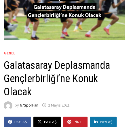
GENEL
Galatasaray Deplasmanda
Gençlerbirliği’ne Konuk
Olacak
by
67SporFan
2 Mayıs 2021
PAYLAŞ
PAYLAŞ
PIN IT
PAYLAŞ