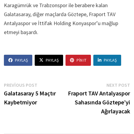
Karagümrük ve Trabzonspor ile berabere kalan
Galatasaray, diğer maçlarda Göztepe, Fraport TAV
Antalyaspor ve İttifak Holding Konyaspor’u mağlup
etmeyi başardı.
PAYLAŞ
PAYLAŞ
PIN IT
PAYLAŞ
Yazı
Previous
N
PREVIOUS POST
NEXT POST
post:
p
Galatasaray 5 Maçtır
Fraport TAV Antalyaspor
gezinmesi
Kaybetmiyor
Sahasında Göztepe’yi
Ağırlayacak