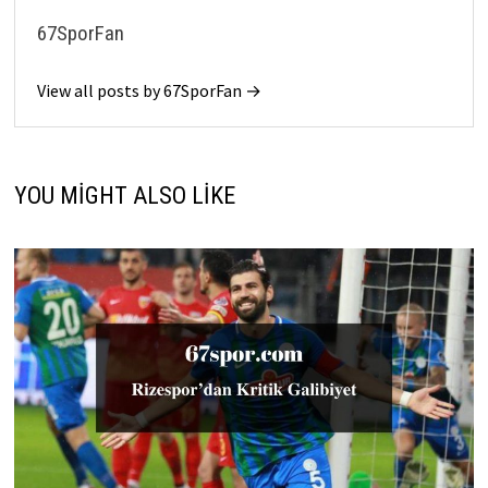
67SporFan
View all posts by 67SporFan →
YOU MIGHT ALSO LIKE