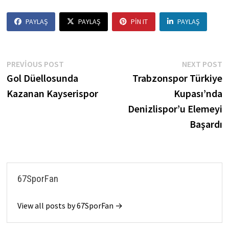
PAYLAŞ
PAYLAŞ
PIN IT
PAYLAŞ
Yazı
Previous
N
PREVIOUS POST
NEXT POST
post:
p
Gol Düellosunda
Trabzonspor Türkiye
gezinmesi
Kazanan Kayserispor
Kupası’nda
Denizlispor’u Elemeyi
Başardı
67SporFan
View all posts by 67SporFan →