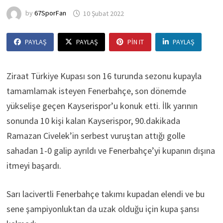
by
67SporFan
10 Şubat 2022
PAYLAŞ
PAYLAŞ
PIN IT
PAYLAŞ
Ziraat Türkiye Kupası son 16 turunda sezonu kupayla
tamamlamak isteyen Fenerbahçe, son dönemde
yükselişe geçen Kayserispor’u konuk etti. İlk yarının
sonunda 10 kişi kalan Kayserispor, 90.dakikada
Ramazan Civelek’in serbest vuruştan attığı golle
sahadan 1-0 galip ayrıldı ve Fenerbahçe’yi kupanın dışına
itmeyi başardı.
Sarı lacivertli Fenerbahçe takımı kupadan elendi ve bu
sene şampiyonluktan da uzak olduğu için kupa şansı