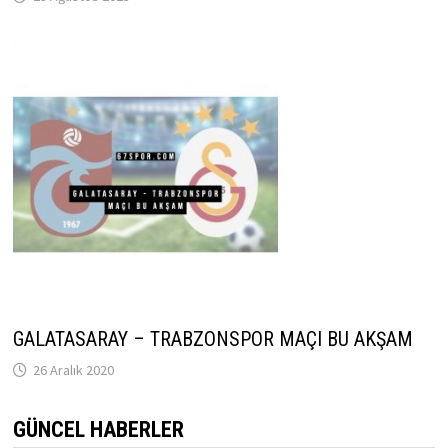
GALATASARAY – TRABZONSPOR MAÇI BU AKŞAM
26 Aralık 2020
GÜNCEL HABERLER