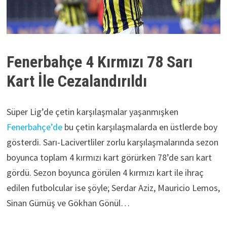
Fenerbahçe 4 Kırmızı 78 Sarı
Kart İle Cezalandırıldı
Süper Lig’de çetin karşılaşmalar yaşanmışken
Fenerbahçe’de
bu çetin karşılaşmalarda en üstlerde boy
gösterdi. Sarı-Lacivertliler zorlu karşılaşmalarında sezon
boyunca toplam 4 kırmızı kart görürken 78’de sarı kart
gördü. Sezon boyunca görülen 4 kırmızı kart ile ihraç
edilen futbolcular ise şöyle; Serdar Aziz, Mauricio Lemos,
Sinan Gümüş ve Gökhan Gönül…