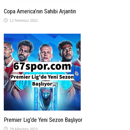
Copa America’nın Sahibi Arjantin
12 Temmuz 2021
Premier Lig’de Yeni Sezon Başlıyor
29 Ağustos 2023