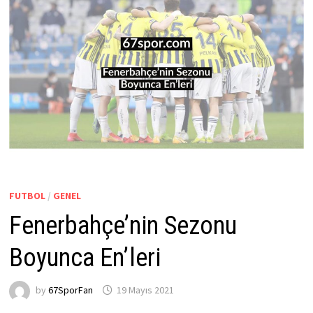
FUTBOL
/
GENEL
Fenerbahçe’nin Sezonu
Boyunca En’leri
by
67SporFan
19 Mayıs 2021