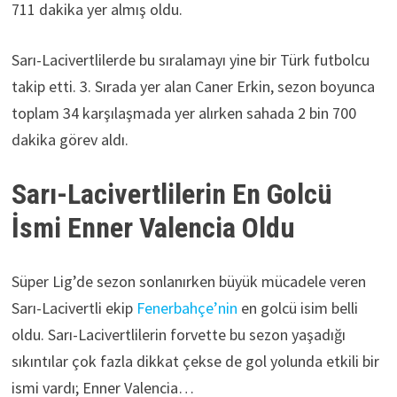
711 dakika yer almış oldu.
Sarı-Lacivertlilerde bu sıralamayı yine bir Türk futbolcu
takip etti. 3. Sırada yer alan Caner Erkin, sezon boyunca
toplam 34 karşılaşmada yer alırken sahada 2 bin 700
dakika görev aldı.
Sarı-Lacivertlilerin En Golcü
İsmi Enner Valencia Oldu
Süper Lig’de sezon sonlanırken büyük mücadele veren
Sarı-Lacivertli ekip
Fenerbahçe’nin
en golcü isim belli
oldu. Sarı-Lacivertlilerin forvette bu sezon yaşadığı
sıkıntılar çok fazla dikkat çekse de gol yolunda etkili bir
ismi vardı; Enner Valencia…