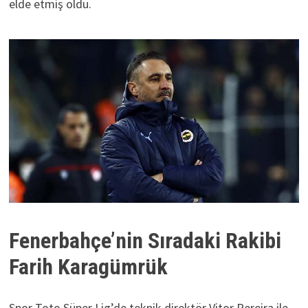
elde etmiş oldu.
Fenerbahçe’nin Sıradaki Rakibi
Farih Karagümrük
Spor Toto Süper Lig’de teknik direktör Vitor Pereira ile