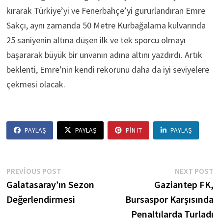
kırarak Türkiye’yi ve Fenerbahçe’yi gururlandıran Emre
Sakçı, aynı zamanda 50 Metre Kurbağalama kulvarında
25 saniyenin altına düşen ilk ve tek sporcu olmayı
başararak büyük bir unvanın adına altını yazdırdı. Artık
beklenti, Emre’nin kendi rekorunu daha da iyi seviyelere
çekmesi olacak.
PAYLAŞ
PAYLAŞ
PIN IT
PAYLAŞ
Yazı
Previous
N
PREVIOUS POST
NEXT POST
post:
p
Galatasaray’ın Sezon
Gaziantep FK,
gezinmesi
Değerlendirmesi
Bursaspor Karşısında
Penaltılarda Turladı