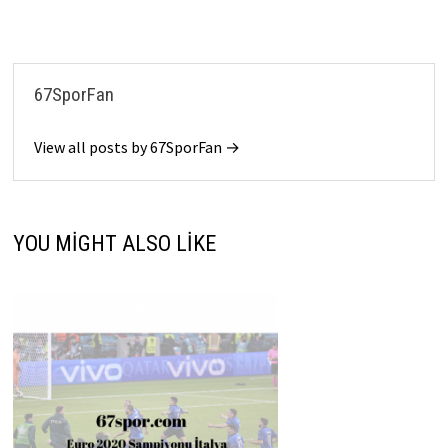
67SporFan
View all posts by 67SporFan →
YOU MIGHT ALSO LIKE