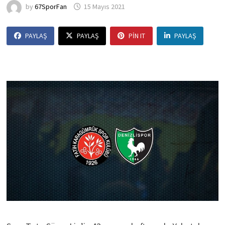
by
67SporFan
15 Mayıs 2021
PAYLAŞ
PAYLAŞ
PIN IT
PAYLAŞ