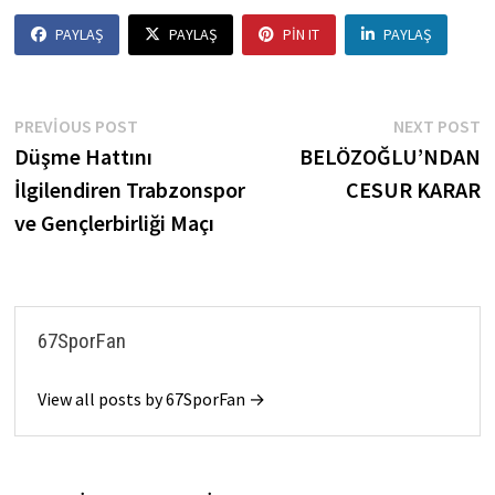
PAYLAŞ
PAYLAŞ
PIN IT
PAYLAŞ
Yazı
Previous
N
PREVIOUS POST
NEXT POST
post:
p
Düşme Hattını
BELÖZOĞLU’NDAN
gezinmesi
İlgilendiren Trabzonspor
CESUR KARAR
ve Gençlerbirliği Maçı
67SporFan
View all posts by 67SporFan →