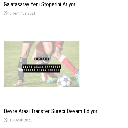
Galatasaray Yeni Stoperini Arıyor
5 Temmuz 2021
Devre Arası Transfer Süreci Devam Ediyor
19 Ocak 2021