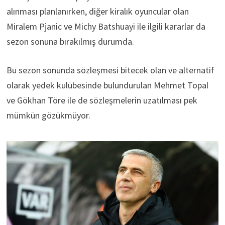
alınması planlanırken, diğer kiralık oyuncular olan
Miralem Pjanic ve Michy Batshuayi ile ilgili kararlar da
sezon sonuna bırakılmış durumda.
Bu sezon sonunda sözleşmesi bitecek olan ve alternatif
olarak yedek kulübesinde bulundurulan Mehmet Topal
ve Gökhan Töre ile de sözleşmelerin uzatılması pek
mümkün gözükmüyor.