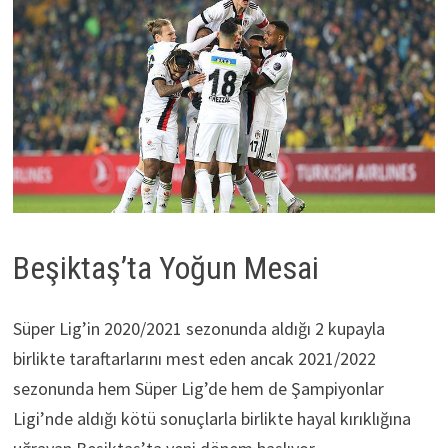
Beşiktaş’ta Yoğun Mesai
Süper Lig’in 2020/2021 sezonunda aldığı 2 kupayla
birlikte taraftarlarını mest eden ancak 2021/2022
sezonunda hem Süper Lig’de hem de Şampiyonlar
Ligi’nde aldığı kötü sonuçlarla birlikte hayal kırıklığına