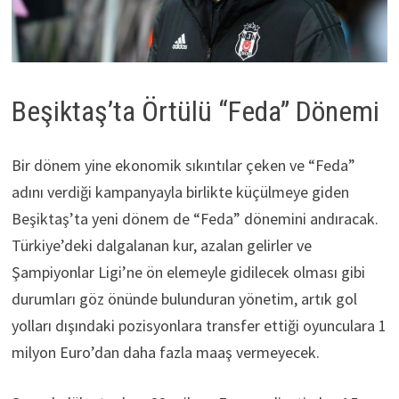
Beşiktaş’ta Örtülü “Feda” Dönemi
Bir dönem yine ekonomik sıkıntılar çeken ve “Feda”
adını verdiği kampanyayla birlikte küçülmeye giden
Beşiktaş’ta yeni dönem de “Feda” dönemini andıracak.
Türkiye’deki dalgalanan kur, azalan gelirler ve
Şampiyonlar Ligi’ne ön elemeyle gidilecek olması gibi
durumları göz önünde bulunduran yönetim, artık gol
yolları dışındaki pozisyonlara transfer ettiği oyunculara 1
milyon Euro’dan daha fazla maaş vermeyecek.