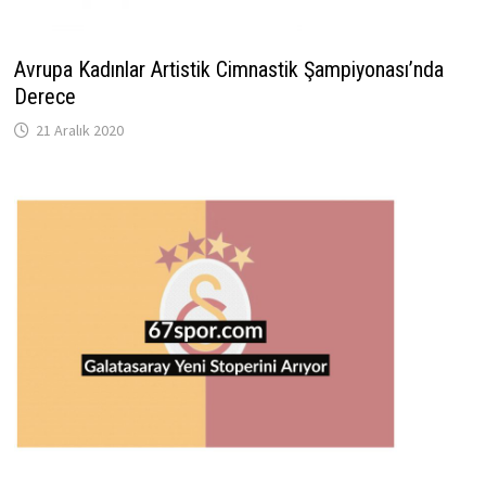
Avrupa Kadınlar Artistik Cimnastik Şampiyonası’nda
Derece
21 Aralık 2020