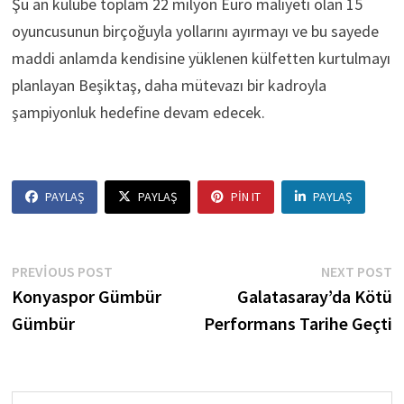
Şu an kulübe toplam 22 milyon Euro maliyeti olan 15
oyuncusunun birçoğuyla yollarını ayırmayı ve bu sayede
maddi anlamda kendisine yüklenen külfetten kurtulmayı
planlayan Beşiktaş, daha mütevazı bir kadroyla
şampiyonluk hedefine devam edecek.
PAYLAŞ
PAYLAŞ
PIN IT
PAYLAŞ
Yazı
Previous
N
PREVIOUS POST
NEXT POST
post:
p
Konyaspor Gümbür
Galatasaray’da Kötü
gezinmesi
Gümbür
Performans Tarihe Geçti