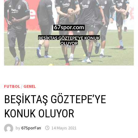
FUTBOL
/
GENEL
BEŞİKTAŞ GÖZTEPE’YE
KONUK OLUYOR
by
67SporFan
14 Mayıs 2021