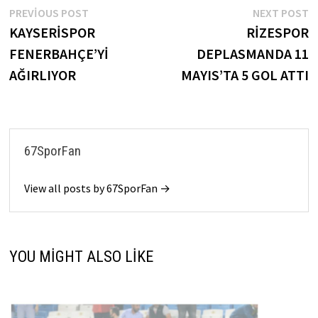
Yazı
Previous
N
PREVIOUS POST
NEXT POST
post:
p
KAYSERİSPOR
RİZESPOR
gezinmesi
FENERBAHÇE’Yİ
DEPLASMANDA 11
AĞIRLIYOR
MAYIS’TA 5 GOL ATTI
67SporFan
View all posts by 67SporFan →
YOU MIGHT ALSO LIKE