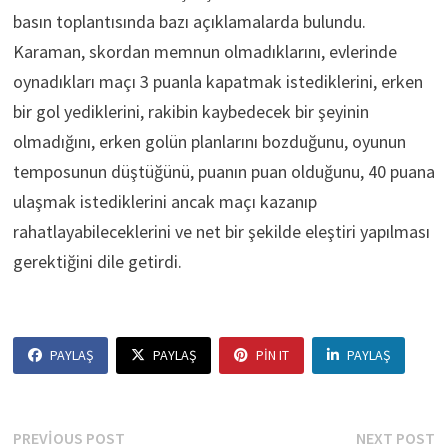
basın toplantısında bazı açıklamalarda bulundu.
Karaman, skordan memnun olmadıklarını, evlerinde
oynadıkları maçı 3 puanla kapatmak istediklerini, erken
bir gol yediklerini, rakibin kaybedecek bir şeyinin
olmadığını, erken golün planlarını bozduğunu, oyunun
temposunun düştüğünü, puanın puan olduğunu, 40 puana
ulaşmak istediklerini ancak maçı kazanıp
rahatlayabileceklerini ve net bir şekilde eleştiri yapılması
gerektiğini dile getirdi.
PAYLAŞ
PAYLAŞ
PIN IT
PAYLAŞ
Yazı
Previous
N
PREVIOUS POST
NEXT POST