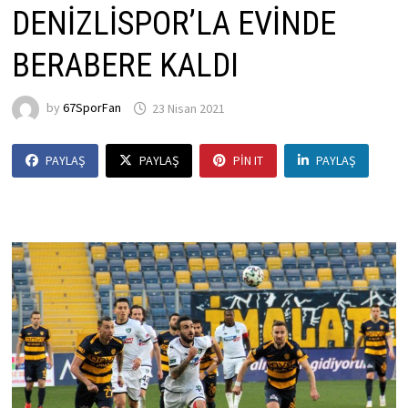
DENİZLİSPOR’LA EVİNDE
BERABERE KALDI
by
67SporFan
23 Nisan 2021
PAYLAŞ
PAYLAŞ
PIN IT
PAYLAŞ