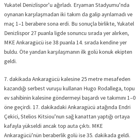
Yukatel Denizlispor’u ağırladı. Eryaman Stadyumu’nda
oynanan karşılaşmadan iki takım da galip ayrılamadı ve
maç 1–1 berabere sona erdi. Bu sonuçla birlikte, Yukatel
Denizlispor 27 puanla ligde sonuncu sırada yer alırken,
MKE Ankaragücü ise 38 puanla 14. sırada kendine yer
buldu. Öte yandan karşılaşmanın ilk golü konuk ekipten
geldi.
7. dakikada Ankaragücü kalesine 25 metre mesafeden
kazandığı serbest vuruşu kullanan Hugo Rodallega, topu
ev sahibinin kalesine göndermeyi başardı ve takımını 1–0
öne geçirdi. 17. dakikadaki Ankaragücü atağında Endri
Çekici, Stelios Kitsiou’nun sağ kanattan yaptığı ortaya
kafayla yükseldi ancak top auta çıktı. MKE
Ankaragücü’nün beraberlik golü ise 35. dakikada geldi.