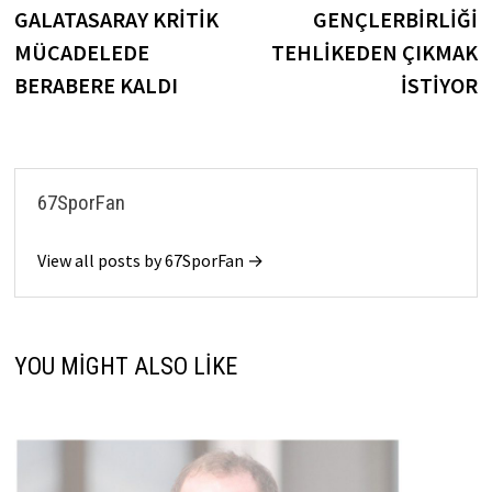
post:
p
GALATASARAY KRİTİK
GENÇLERBİRLİĞİ
gezinmesi
MÜCADELEDE
TEHLİKEDEN ÇIKMAK
BERABERE KALDI
İSTİYOR
67SporFan
View all posts by 67SporFan →
YOU MIGHT ALSO LIKE