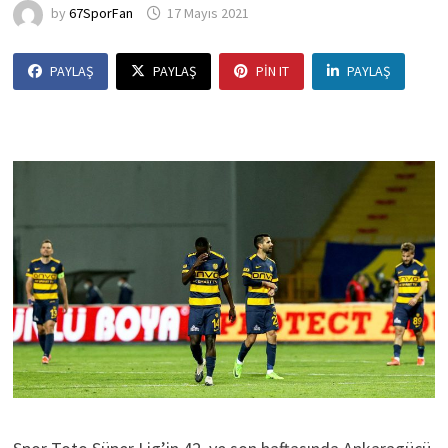
by
67SporFan
17 Mayıs 2021
PAYLAŞ
PAYLAŞ
PIN IT
PAYLAŞ