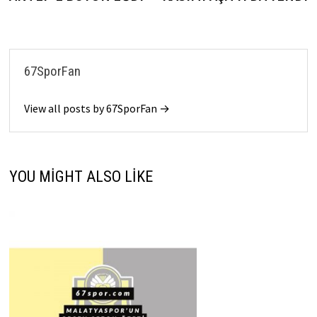
67SporFan
View all posts by 67SporFan →
YOU MIGHT ALSO LIKE