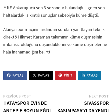
MKE Ankaragücü son 3 sezondur bulunduğu ligden son
haftalardaki sıkıntılı sonuçlar sebebiyle küme düştü.
Alanyaspor maçının ardından soruları yanıtlayan teknik
direktö Hikmet Karaman takımının küme düşmesinin
imkansız olduğunu düşündüklerini ve küme düşmelerine
hala inanamadığını belirtti.
PAYLAŞ
PAYLAŞ
PIN IT
PAYLAŞ
Yazı
Previous
N
PREVIOUS POST
NEXT POST
post:
p
HATAYSPOR EVINDE
SIVASSPOR
gezinmesi
ANTEP’E BOYUN EĞDI
KASIMPAŞA’YI DA YENDI