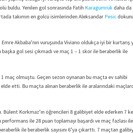
golü buldu. Yenilen gol sonrasında Fatih
Karagümrük
daha da
ortada takımın en golcü isimlerinden Aleksandar
Pesic
dokun
 Emre Akbaba’nın vuruşunda Viviano oldukça iyi bir kurtarış 
başka gol sesi çıkmadı ve maç 1 – 1 skor ile beraberlik ile
ı 1 maç olmuştu. Geçen sezon oynanan bu maçta ev sahibi
t elde etti. Bu maçta alınan beraberlik ile aralarındaki maçlard
du. Bülent Korkmaz’ın öğrencileri 8 galibiyet elde ederken 7 k
u performans ile 28 puan toplamayı başardı ve maç fazlası ile
raberlik ile beraberlik sayısını 6’ya çıkarttı. 7 maçtan galibi