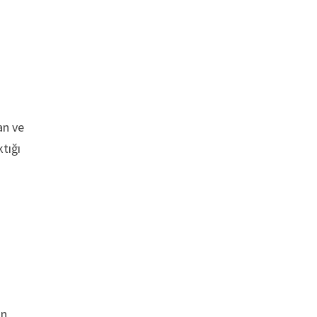
an ve
ktığı
in