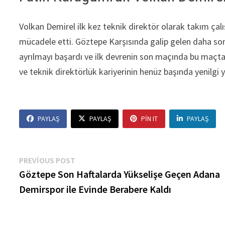
Volkan Demirel ilk kez teknik direktör olarak takım çal
mücadele etti. Göztepe Karşısında galip gelen daha son
ayrılmayı başardı ve ilk devrenin son maçında bu maçta d
ve teknik direktörlük kariyerinin henüz başında yenilgi
PAYLAŞ
PAYLAŞ
PIN IT
PAYLAŞ
Yazı
Previous
PREVIOUS POST
post:
Göztepe Son Haftalarda Yükselişe Geçen Adana
gezinmesi
Demirspor ile Evinde Berabere Kaldı