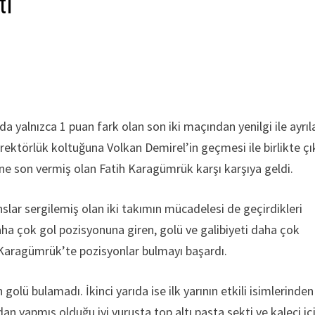
ti
da yalnızca 1 puan fark olan son iki maçından yenilgi ile ayrıl
irektörlük koltuğuna Volkan Demirel’in geçmesi ile birlikte çı
ne son vermiş olan Fatih Karagümrük karşı karşıya geldi.
lar sergilemiş olan iki takımın mücadelesi de geçirdikleri
daha çok gol pozisyonuna giren, golü ve galibiyeti daha çok
Karagümrük’te pozisyonlar bulmayı başardı.
 golü bulamadı. İkinci yarıda ise ilk yarının etkili isimlerinden
n yapmış olduğu iyi vuruşta top altı pasta sekti ve kaleci iç