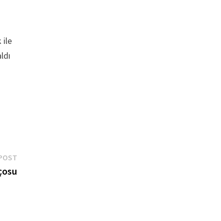
 ile
ldı
Next
POST
post:
nçosu