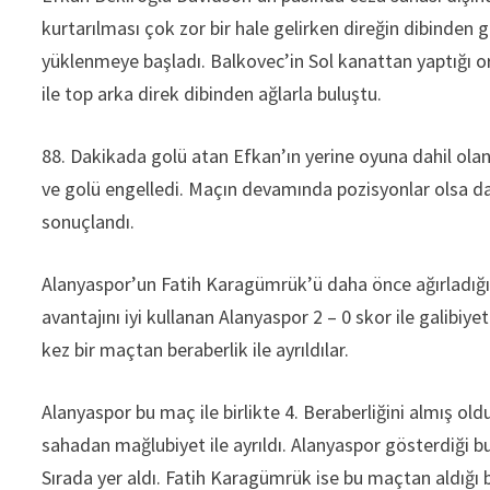
kurtarılması çok zor bir hale gelirken direğin dibinden 
yüklenmeye başladı. Balkovec’in Sol kanattan yaptığı 
ile top arka direk dibinden ağlarla buluştu.
88. Dakikada golü atan Efkan’ın yerine oyuna dahil olan
ve golü engelledi. Maçın devamında pozisyonlar olsa da 
sonuçlandı.
Alanyaspor’un Fatih Karagümrük’ü daha önce ağırladığ
avantajını iyi kullanan Alanyaspor 2 – 0 skor ile galibiye
kez bir maçtan beraberlik ile ayrıldılar.
Alanyaspor bu maç ile birlikte 4. Beraberliğini almış ol
sahadan mağlubiyet ile ayrıldı. Alanyaspor gösterdiği b
Sırada yer aldı. Fatih Karagümrük ise bu maçtan aldığı be