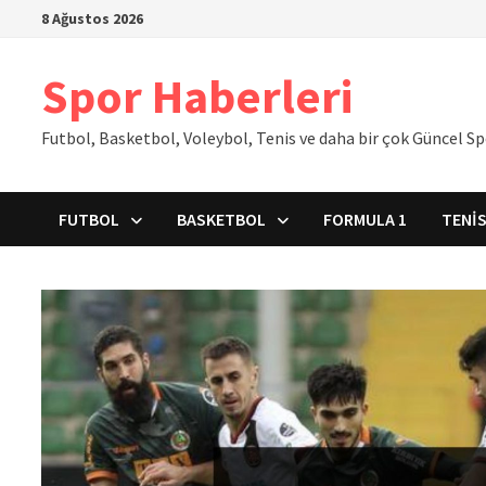
İçeriğe
8 Ağustos 2026
geç
Spor Haberleri
Futbol, Basketbol, Voleybol, Tenis ve daha bir çok Güncel S
FUTBOL
BASKETBOL
FORMULA 1
TENI