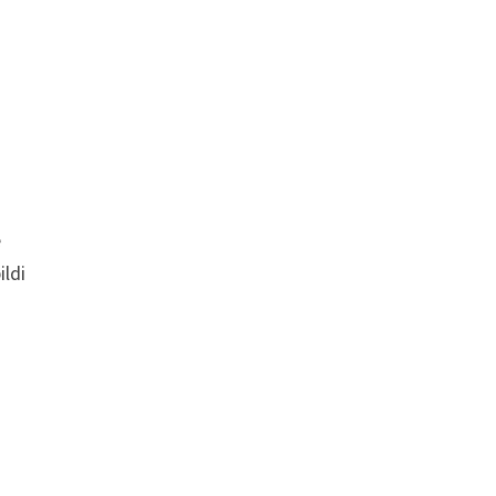
e
ildi