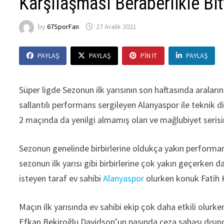
Karşılaşması Beraberlikle Bit
by
67SporFan
27 Aralık 2021
PAYLAŞ
PAYLAŞ
PIN IT
PAYLAŞ
Süper ligde Sezonun ilk yarısının son haftasında araların
sallantılı performans sergileyen Alanyaspor ile teknik d
2 maçında da yenilgi almamış olan ve mağlubiyet serisi
Sezonun genelinde birbirlerine oldukça yakın performans
sezonun ilk yarısı gibi birbirlerine çok yakın geçerken 
isteyen taraf ev sahibi
Alanyaspor
olurken konuk Fatih 
Maçın ilk yarısında ev sahibi ekip çok daha etkili olurken
Efkan Bekiroğlu Davidson’un pasında ceza sahası dışında