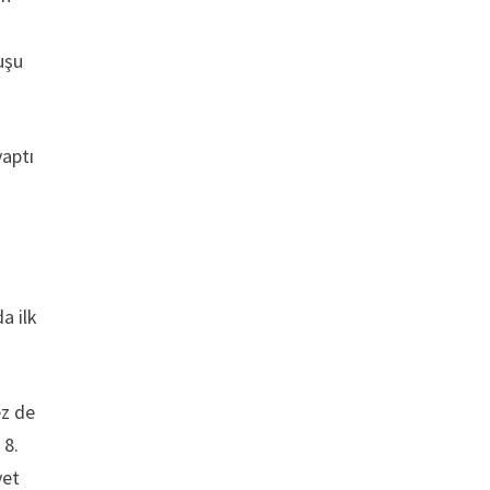
uşu
yaptı
a ilk
ez de
 8.
yet