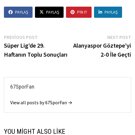
PAYLAŞ
PAYLAŞ
PIN IT
PAYLAŞ
Yazı
Previous
N
PREVIOUS POST
NEXT POST
post:
p
Süper Lig’de 29.
Alanyaspor Göztepe’yi
gezinmesi
Haftanın Toplu Sonuçları
2-0 İle Geçti
67SporFan
View all posts by 67SporFan →
YOU MIGHT ALSO LIKE