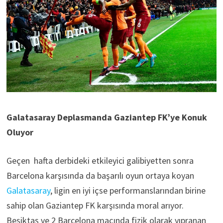
Galatasaray Deplasmanda Gaziantep FK’ye Konuk
Oluyor
Geçen hafta derbideki etkileyici galibiyetten sonra
Barcelona karşısında da başarılı oyun ortaya koyan
Galatasaray
, ligin en iyi içse performanslarından birine
sahip olan Gaziantep FK karşısında moral arıyor.
Beşiktaş ve 2 Barcelona maçında fizik olarak yıpranan