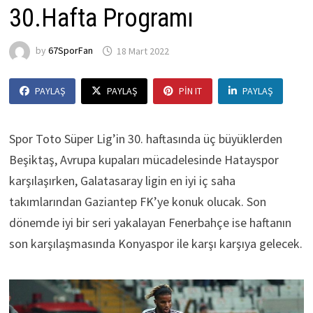
30.Hafta Programı
by
67SporFan
18 Mart 2022
PAYLAŞ
PAYLAŞ
PIN IT
PAYLAŞ
Spor Toto Süper Lig’in 30. haftasında üç büyüklerden
Beşiktaş, Avrupa kupaları mücadelesinde Hatayspor
karşılaşırken, Galatasaray ligin en iyi iç saha
takımlarından Gaziantep FK’ye konuk olucak. Son
dönemde iyi bir seri yakalayan Fenerbahçe ise haftanın
son karşılaşmasında Konyaspor ile karşı karşıya gelecek.