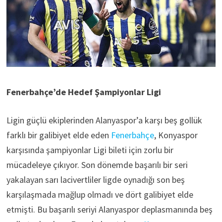
Fenerbahçe’de Hedef Şampiyonlar Ligi
Ligin güçlü ekiplerinden Alanyaspor’a karşı beş gollük
farklı bir galibiyet elde eden
Fenerbahçe
, Konyaspor
karşısında şampiyonlar Ligi bileti için zorlu bir
mücadeleye çıkıyor. Son dönemde başarılı bir seri
yakalayan sarı lacivertliler ligde oynadığı son beş
karşılaşmada mağlup olmadı ve dört galibiyet elde
etmişti. Bu başarılı seriyi Alanyaspor deplasmanında beş