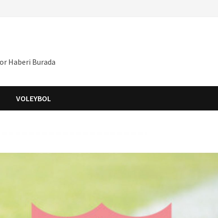
por Haberi Burada
S
VOLEYBOL