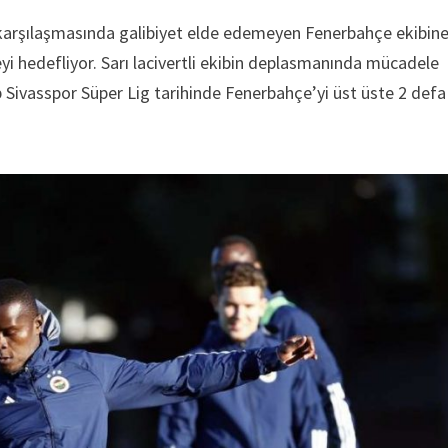
g karşılaşmasında galibiyet elde edemeyen Fenerbahçe ekibin
eyi hedefliyor. Sarı lacivertli ekibin deplasmanında mücadele
 Sivasspor Süper Lig tarihinde Fenerbahçe’yi üst üste 2 defa