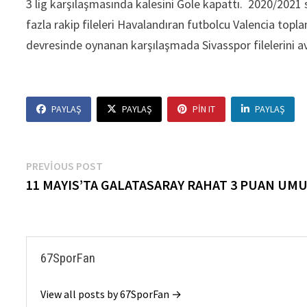
3 lig karşılaşmasında kalesini Göle kapattı. 2020/2021
fazla rakip fileleri Havalandıran futbolcu Valencia to
devresinde oynanan karşılaşmada Sivasspor filelerini a
PAYLAŞ
PAYLAŞ
PIN IT
PAYLAŞ
Yazı
Previous
PREVIOUS POST
post:
11 MAYIS’TA GALATASARAY RAHAT 3 PUAN UM
gezinmesi
67SporFan
View all posts by 67SporFan →