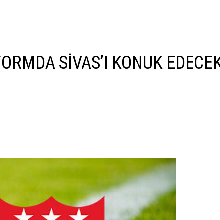
FORMDA SİVAS’I KONUK EDECE