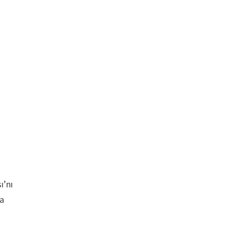
ı’nı
da